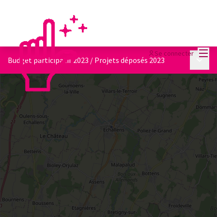
Menu
Se connecter
Menu p
Budget participatif 2023
/
Projets déposés 2023