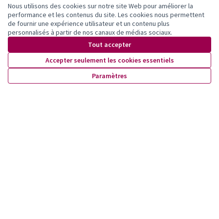
Nous utilisons des cookies sur notre site Web pour améliorer la
performance et les contenus du site. Les cookies nous permettent
de fournir une expérience utilisateur et un contenu plus
personnalisés à partir de nos canaux de médias sociaux.
Partager
Signaler
Suivre
Tout accepter
Accepter seulement les cookies essentiels
0 commentaire
Paramètres
Les plus
Les plus
Les mieux notés
Les plus récents
anciens
débattus
Connectez-vous
ou
créez un compte
pour ajouter votre
commentaire.
Référence : lausanne-PROP-2023-05-479
Numéro de version 1
(sur 1)
voir les autres versions
Vérifiez l'empreinte numérique
Newsletter