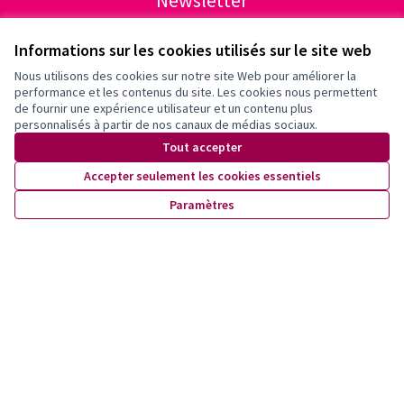
Inscrivez-vous pour être tenu·e au courant de nos activités!
Informations sur les cookies utilisés sur le site web
Nous utilisons des cookies sur notre site Web pour améliorer la
performance et les contenus du site. Les cookies nous permettent
de fournir une expérience utilisateur et un contenu plus
personnalisés à partir de nos canaux de médias sociaux.
Tout accepter
Accepter seulement les cookies essentiels
Paramètres
Conditions d'utilisation
Paramètres des cookies
X
Facebook
Instagram
YouTube
(Lien externe)
(Lien externe)
(Lien externe)
(Lien externe)