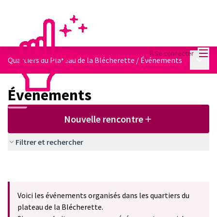
Menu
Se connecter
Menu p
Quartiers du Plateau de la Blécherette
/
Événements
Événements
Nouvelle rencontre
Filtrer et rechercher
Voici les événements organisés dans les quartiers du
plateau de la Blécherette.