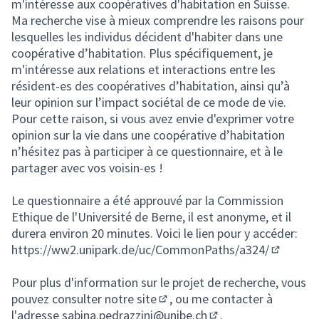
m'intéresse aux coopératives d'habitation en Suisse.
Ma recherche vise à mieux comprendre les raisons pour
lesquelles les individus décident d'habiter dans une
coopérative d’habitation. Plus spécifiquement, je
m'intéresse aux relations et interactions entre les
résident-es des coopératives d’habitation, ainsi qu’à
leur opinion sur l’impact sociétal de ce mode de vie.
Pour cette raison, si vous avez envie d'exprimer votre
opinion sur la vie dans une coopérative d’habitation
n’hésitez pas à participer à ce questionnaire, et à le
partager avec vos voisin-es !
Le questionnaire a été approuvé par la Commission
Ethique de l'Université de Berne, il est anonyme, et il
durera environ 20 minutes. Voici le lien pour y accéder:
https://ww2.unipark.de/uc/CommonPaths/a324/
(Lien ext
Pour plus d'information sur le projet de recherche, vous
pouvez consulter
notre sit
e
, ou me contacter à
(Lien externe)
l'adresse
sabina.pedrazzini@unibe.ch
.