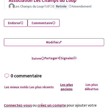
Association Les Champs du Loup
Les Champs du Loup
0
0
Retirée
Amendement
Endorse
Commentaire
Modifier
Partager
Signaler
Suivre
0 commentaire
Les plus
Les plus
Les mieux notés
Les plus récents
anciens
débattus
Connectez-vous
ou
créez un compte
pour ajouter votre