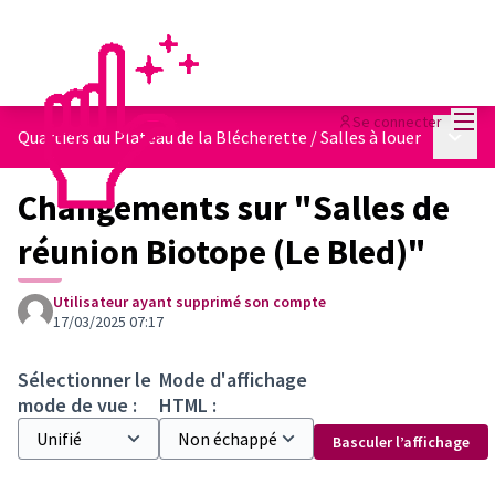
Menu
Se connecter
Menu p
Quartiers du Plateau de la Blécherette
/
Salles à louer
Changements sur "Salles de
réunion Biotope (Le Bled)"
Utilisateur ayant supprimé son compte
17/03/2025 07:17
Sélectionner le
Mode d'affichage
mode de vue :
HTML :
Basculer l’affichage