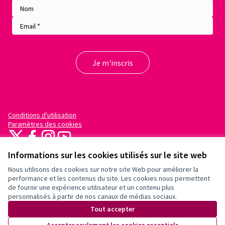
Conditions d'utilisation
Paramètres des cookies
X
Facebook
Instagram
YouTube
(Lien externe)
(Lien externe)
(Lien externe)
(Lien externe)
Informations sur les cookies utilisés sur le site web
Nous utilisons des cookies sur notre site Web pour améliorer la
performance et les contenus du site. Les cookies nous permettent
de fournir une expérience utilisateur et un contenu plus
personnalisés à partir de nos canaux de médias sociaux.
(Lien externe)
Site réalisé grâce au
logiciel libre
Tout accepter
Decidim
.
(Lien externe)