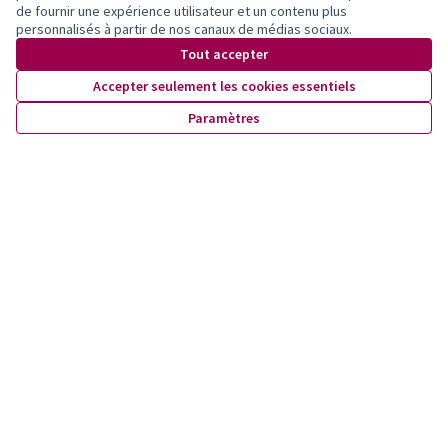
de fournir une expérience utilisateur et un contenu plus
personnalisés à partir de nos canaux de médias sociaux.
Tout accepter
Accepter seulement les cookies essentiels
Paramètres
Quartiers du Plateau de la Blécherette
Rencontres
3
Tout afficher
septembre
LUN
MAR
MER
JEU
VEN
SAM
DIM
01
02
03
04
05
06
07
08
09
10
11
12
13
14
15
16
17
18
19
20
21
22
23
24
25
26
27