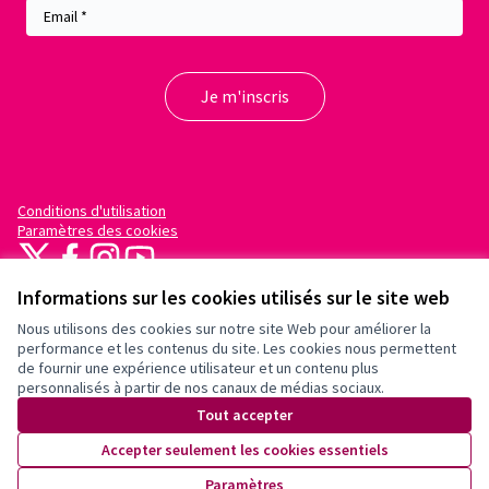
Conditions d'utilisation
Paramètres des cookies
X
Facebook
Instagram
YouTube
(Lien externe)
(Lien externe)
(Lien externe)
(Lien externe)
Informations sur les cookies utilisés sur le site web
Nous utilisons des cookies sur notre site Web pour améliorer la
performance et les contenus du site. Les cookies nous permettent
de fournir une expérience utilisateur et un contenu plus
personnalisés à partir de nos canaux de médias sociaux.
(Lien externe)
Site réalisé grâce au
logiciel libre
Tout accepter
Decidim
.
(Lien externe)
Accepter seulement les cookies essentiels
Un espace démocratique pour vos
Paramètres