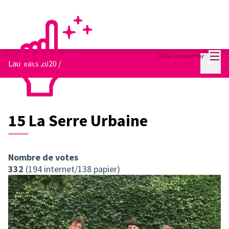
Menu
Se connecter
Menu p
Lauréats 2020
/
15 La Serre Urbaine
Nombre de votes
332
(194 internet/138 papier)