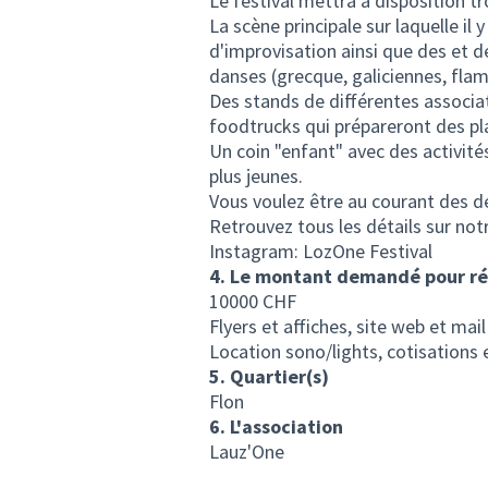
Le festival mettra à disposition tr
La scène principale sur laquelle i
d'improvisation ainsi que des et d
danses (grecque, galiciennes, fla
Des stands de différentes associ
foodtrucks qui prépareront des pl
Un coin "enfant" avec des activités
plus jeunes.
Vous voulez être au courant des de
Retrouvez tous les détails sur not
Instagram: LozOne Festival
4. Le montant demandé pour réa
10000 CHF
Flyers et affiches, site web et mai
Location sono/lights, cotisations 
5. Quartier(s)
Flon
6. L'association
Lauz'One