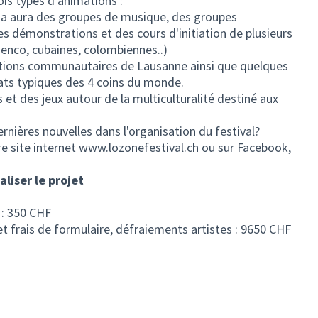
ois types d'animations :
l y a aura des groupes de musique, des groupes
es démonstrations et des cours d'initiation de plusieurs
menco, cubaines, colombiennes..)
ations communautaires de Lausanne ainsi que quelques
ats typiques des 4 coins du monde.
 et des jeux autour de la multiculturalité destiné aux
rnières nouvelles dans l'organisation du festival?
re site internet www.lozonefestival.ch ou sur Facebook,
liser le projet
l : 350 CHF
et frais de formulaire, défraiements artistes : 9650 CHF