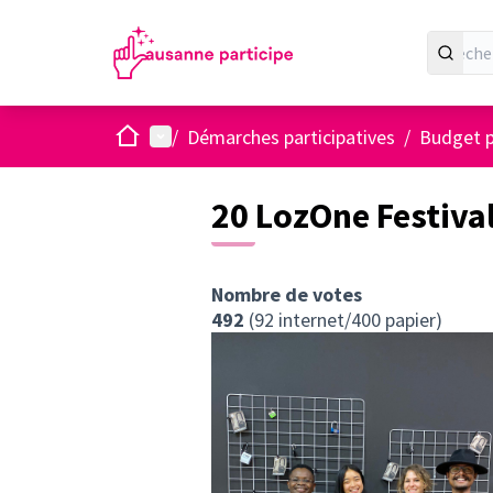
Accueil
Menu principal
/
Démarches participatives
/
Budget p
20 LozOne Festiva
Nombre de votes
492
(92 internet/400 papier)