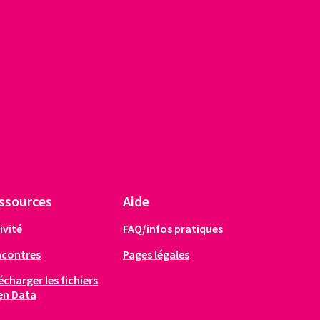
ssources
Aide
ivité
FAQ/infos pratiques
ncontres
Pages légales
écharger les fichiers
en Data