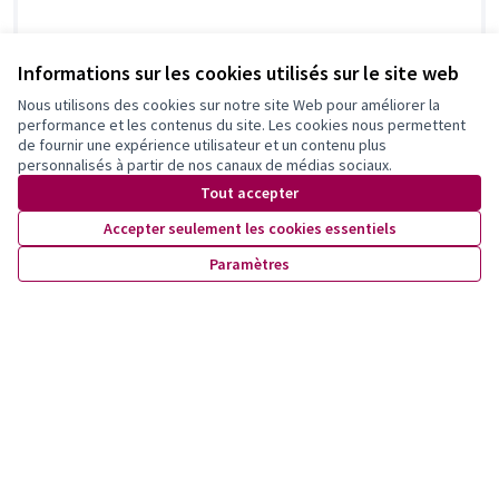
BD sur l'histoire du quartier Boisy-
Informations sur les cookies utilisés sur le site web
Pierrefleur
Nous utilisons des cookies sur notre site Web pour améliorer la
Maison de Quartier du Désert
0
0
performance et les contenus du site. Les cookies nous permettent
de fournir une expérience utilisateur et un contenu plus
personnalisés à partir de nos canaux de médias sociaux.
Tout accepter
Accepter seulement les cookies essentiels
Paramètres
Calendrier Suisse: « UN Évènement mensuel
d’un jour : UN savoir pour toujours ! »
FARASAH Association
0
0