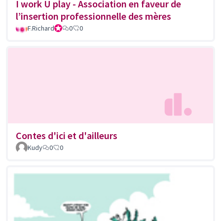
I work U play - Association en faveur de
l’insertion professionnelle des mères
F.Richard
Octree - Lucien
0
0
Contes d'ici et d'ailleurs
Kudy
0
0