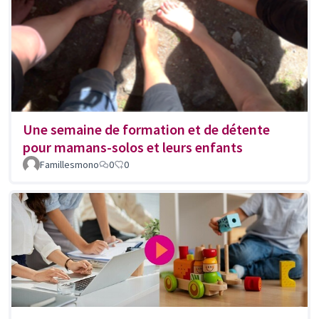
Une semaine de formation et de détente
pour mamans-solos et leurs enfants
Famillesmono
0
0