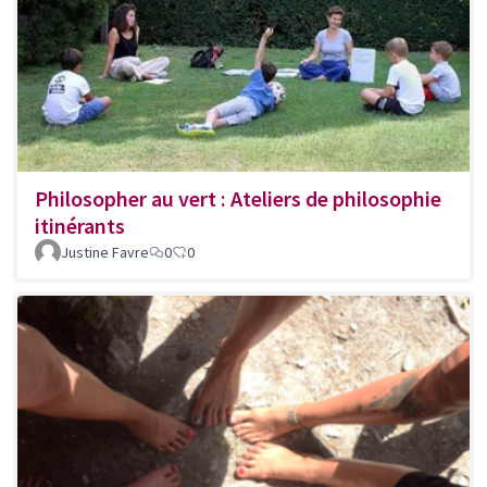
Philosopher au vert : Ateliers de philosophie
itinérants
Justine Favre
0
0