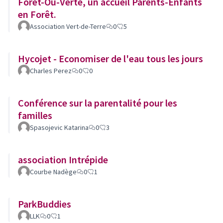
Forêt-Où-Verte, un accueil Parents-Enfants
en Forêt.
Association Vert-de-Terre
0
5
Hycojet - Economiser de l'eau tous les jours
Charles Perez
0
0
Conférence sur la parentalité pour les
familles
Spasojevic Katarina
0
3
association Intrépide
Courbe Nadège
0
1
ParkBuddies
LLK
0
1