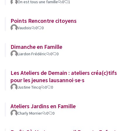
On est tous une famille
0
1
Points Rencontre citoyens
Vaudois
0
0
Dimanche en Famille
Liardon Frédéric
0
0
Les Ateliers de Demain : ateliers créa(c)tifs
pour les jeunes lausannoi·se·s
Justine Tincq
0
0
Ateliers Jardins en Famille
Charly Morrier
0
0