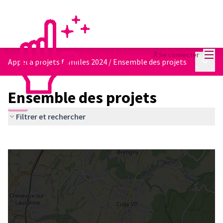
Menu
Se connecter
Menu p
Appel à projets familles 2024
/
Ensemble des projets
Ensemble des projets
Filtrer et rechercher