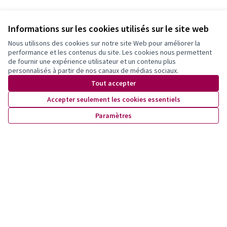
Développement socio-éducatif au FC
Informations sur les cookies utilisés sur le site web
Concordia Lausanne
FC Concordia-Lausanne
0
2
Nous utilisons des cookies sur notre site Web pour améliorer la
performance et les contenus du site. Les cookies nous permettent
de fournir une expérience utilisateur et un contenu plus
personnalisés à partir de nos canaux de médias sociaux.
Ô Vallon : inclusion, bien-être et lien social
Tout accepter
des familles du Vallon
Accepter seulement les cookies essentiels
Favre
0
0
Retenue
Paramètres
L’argent en s’amusant. Atelier d'éducation
financière
Liana
0
0
Gardes d'enfants gratuites
À l’uni-sens
0
0
Retenue