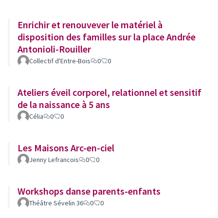
Enrichir et renouvever le matériel à
disposition des familles sur la place Andrée
Antonioli-Rouiller
Collectif d'Entre-Bois
0
0
Ateliers éveil corporel, relationnel et sensitif
de la naissance à 5 ans
Célia
0
0
Les Maisons Arc-en-ciel
Jenny Lefrancois
0
0
Workshops danse parents-enfants
Théâtre Sévelin 36
0
0