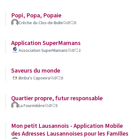
Popi, Popa, Popaie
Crèche du Clos-de-Bulle
0
0
Application SuperMamans
Association SuperMamans
0
2
Saveurs du monde
Biriba's Capoeira
0
0
Quartier propre, futur responsable
La Fourmilière
0
5
Mon petit Lausannois - Application Mobile
des Adresses Lausannoises pour les Familles