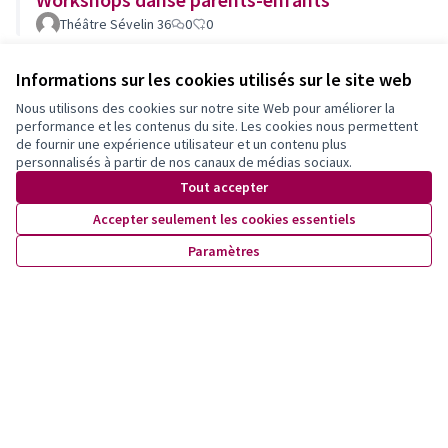
Théâtre Sévelin 36
0
0
Informations sur les cookies utilisés sur le site web
Ela Joga 2025
Nous utilisons des cookies sur notre site Web pour améliorer la
Marlen
0
0
performance et les contenus du site. Les cookies nous permettent
de fournir une expérience utilisateur et un contenu plus
personnalisés à partir de nos canaux de médias sociaux.
Ô Vallon : inclusion, bien-être et lien social
Tout accepter
des familles du Vallon
Accepter seulement les cookies essentiels
Favre
0
0
Retenue
Paramètres
L’argent en s’amusant. Atelier d'éducation
financière
Liana
0
0
Gardes d'enfants gratuites
À l’uni-sens
0
0
Retenue