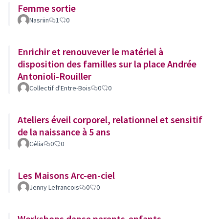
Femme sortie
Nasriin
1
0
Enrichir et renouvever le matériel à
disposition des familles sur la place Andrée
Antonioli-Rouiller
Collectif d'Entre-Bois
0
0
Ateliers éveil corporel, relationnel et sensitif
de la naissance à 5 ans
Célia
0
0
Les Maisons Arc-en-ciel
Jenny Lefrancois
0
0
Workshops danse parents-enfants