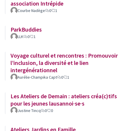
association Intrépide
Courbe Nadège
0
1
ParkBuddies
LLK
0
1
Voyage culturel et rencontres : Promouvoir
l’inclusion, la diversité et le lien
intergénérationnel
Aurélie-Champika Capt
0
1
Les Ateliers de Demain : ateliers créa(c)tifs
pour les jeunes lausannoi·se·s
Justine Tincq
0
0
Ateliers Jardins en Famille