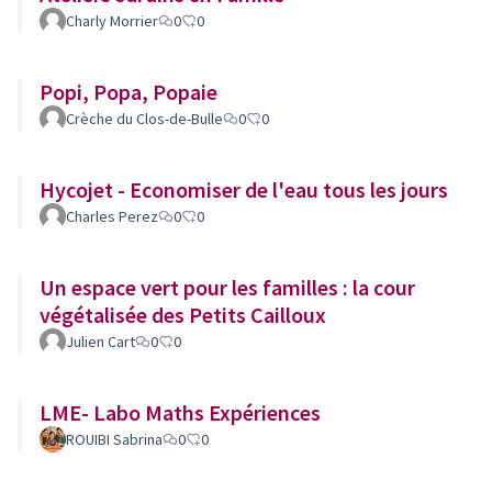
Charly Morrier
0
0
Popi, Popa, Popaie
Crèche du Clos-de-Bulle
0
0
Hycojet - Economiser de l'eau tous les jours
Charles Perez
0
0
Un espace vert pour les familles : la cour
végétalisée des Petits Cailloux
Julien Cart
0
0
LME- Labo Maths Expériences
ROUIBI Sabrina
0
0