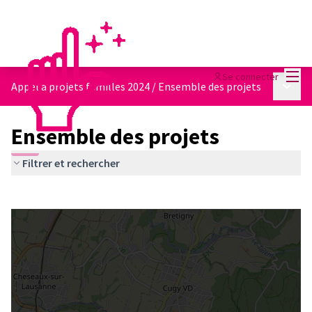
Menu
Se connecter
Menu p
Appel à projets familles 2024
/
Ensemble des projets
Ensemble des projets
Filtrer et rechercher