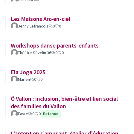
Les Maisons Arc-en-ciel
Jenny Lefrancois
0
0
Workshops danse parents-enfants
Théâtre Sévelin 36
0
0
Ela Joga 2025
Marlen
0
0
Ô Vallon : inclusion, bien-être et lien social
des familles du Vallon
Favre
0
0
Retenue
L’argent en s’amusant. Atelier d'éducation