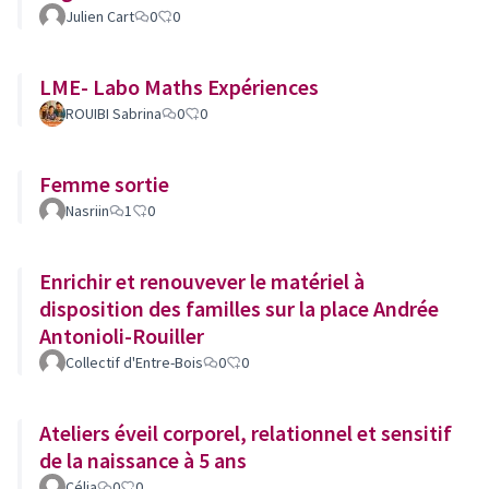
Julien Cart
0
0
LME- Labo Maths Expériences
ROUIBI Sabrina
0
0
Femme sortie
Nasriin
1
0
Enrichir et renouvever le matériel à
disposition des familles sur la place Andrée
Antonioli-Rouiller
Collectif d'Entre-Bois
0
0
Ateliers éveil corporel, relationnel et sensitif
de la naissance à 5 ans
Célia
0
0