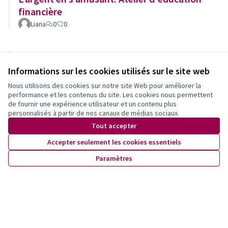
financière
Liana
0
0
Gardes d'enfants gratuites
Informations sur les cookies utilisés sur le site web
À l’uni-sens
0
0
Retenue
Nous utilisons des cookies sur notre site Web pour améliorer la
performance et les contenus du site. Les cookies nous permettent
2ème Grande Rencontre des parentalités
de fournir une expérience utilisateur et un contenu plus
personnalisés à partir de nos canaux de médias sociaux.
queer, féministes et complices
Tout accepter
Elise Magnenat
0
0
Retenue
Accepter seulement les cookies essentiels
Paramètres
Contes d'ici et d'ailleurs
Kudy
0
0
Tafa - Respect par la culture japonaise
Olivier Schmutz
0
0