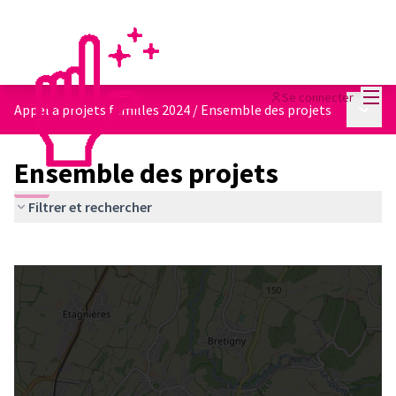
Menu
Se connecter
Menu p
Appel à projets familles 2024
/
Ensemble des projets
Ensemble des projets
Filtrer et rechercher