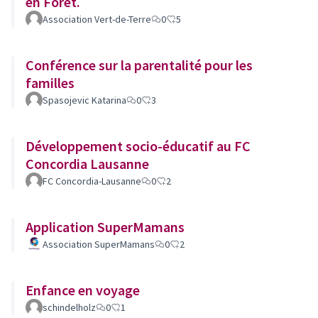
en Forêt.
Association Vert-de-Terre
0
5
Conférence sur la parentalité pour les
familles
Spasojevic Katarina
0
3
Développement socio-éducatif au FC
Concordia Lausanne
FC Concordia-Lausanne
0
2
Application SuperMamans
Association SuperMamans
0
2
Enfance en voyage
schindelholz
0
1