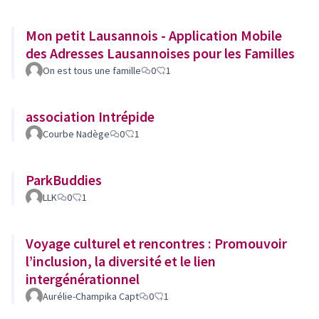
Mon petit Lausannois - Application Mobile
des Adresses Lausannoises pour les Familles
On est tous une famille
0
1
association Intrépide
Courbe Nadège
0
1
ParkBuddies
LLK
0
1
Voyage culturel et rencontres : Promouvoir
l’inclusion, la diversité et le lien
intergénérationnel
Aurélie-Champika Capt
0
1