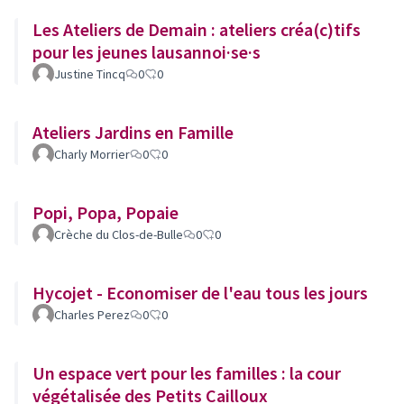
Les Ateliers de Demain : ateliers créa(c)tifs
pour les jeunes lausannoi·se·s
Justine Tincq
0
0
Ateliers Jardins en Famille
Charly Morrier
0
0
Popi, Popa, Popaie
Crèche du Clos-de-Bulle
0
0
Hycojet - Economiser de l'eau tous les jours
Charles Perez
0
0
Un espace vert pour les familles : la cour
végétalisée des Petits Cailloux