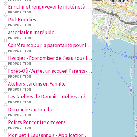
Enrichir et renouvever le matériel à disposition des familles sur la place Andrée Antonioli-Rouiller
PROPOSITION
ParkBuddies
PROPOSITION
association Intrépide
PROPOSITION
Conférence sur la parentalité pour les familles
PROPOSITION
Hycojet - Economiser de l'eau tous les jours
PROPOSITION
Forêt-Où-Verte, un accueil Parents-Enfants en Forêt.
PROPOSITION
Ateliers Jardins en Famille
PROPOSITION
Les Ateliers de Demain : ateliers créa(c)tifs pour les jeunes lausannoi·se·s
PROPOSITION
Dimanche en Famille
PROPOSITION
Points Rencontre citoyens
PROPOSITION
Mon petit Lausannois - Application Mobile des Adresses Lausannoises pour les Familles