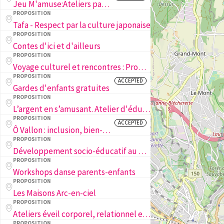
Jeu M'amuse:Ateliers parents-enfants
PROPOSITION
Tafa - Respect par la culture japonaise
PROPOSITION
Contes d'ici et d'ailleurs
PROPOSITION
Voyage culturel et rencontres : Promouvoir l’inclusion, la diversité et le lien intergénérationnel
PROPOSITION
ACCEPTED
Gardes d'enfants gratuites
PROPOSITION
L’argent en s’amusant. Atelier d'éducation financière
PROPOSITION
ACCEPTED
Ô Vallon : inclusion, bien-être et lien social des familles du Vallon
PROPOSITION
Développement socio-éducatif au FC Concordia Lausanne
PROPOSITION
Workshops danse parents-enfants
PROPOSITION
Les Maisons Arc-en-ciel
PROPOSITION
Ateliers éveil corporel, relationnel et sensitif de la naissance à 5 ans
PROPOSITION