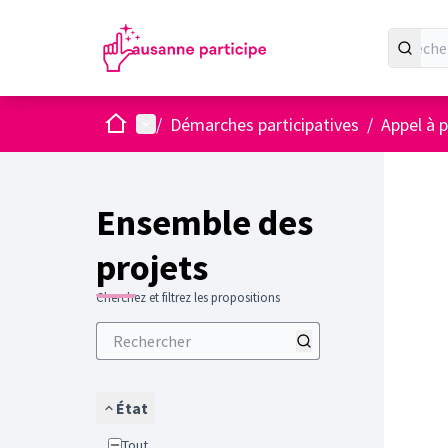
Accueil
Menu principal
/
Démarches participatives
/
Appel à p
Ensemble des
projets
Cherchez et filtrez les propositions
État
Tout