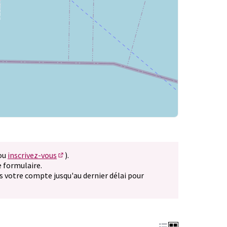
(ou
inscrivez-vous
).
vel onglet)
(S'ouvre dans un nouvel onglet)
 formulaire.
nouvel onglet)
s votre compte jusqu'au dernier délai pour