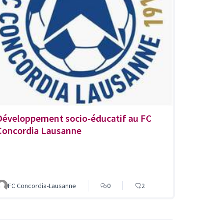
Développement socio-éducatif au FC
Concordia Lausanne
FC Concordia-Lausanne
0
2