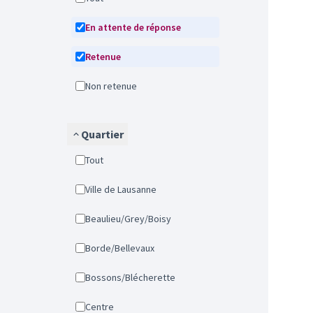
En attente de réponse
Retenue
Non retenue
Quartier
Tout
Ville de Lausanne
Beaulieu/Grey/Boisy
Borde/Bellevaux
Bossons/Blécherette
Centre