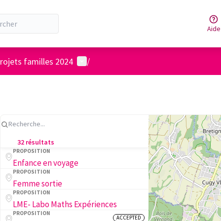
Aide
Menu utilisateur
rojets familles 2024
/
32 résultats
PROPOSITION
Enfance en voyage
PROPOSITION
Femme sortie
PROPOSITION
LME- Labo Maths Expériences
PROPOSITION
ACCEPTED