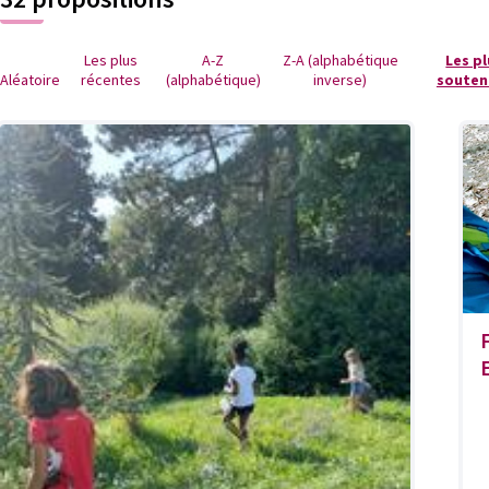
Les plus
A-Z
Z-A (alphabétique
Les p
Aléatoire
récentes
(alphabétique)
inverse)
souten