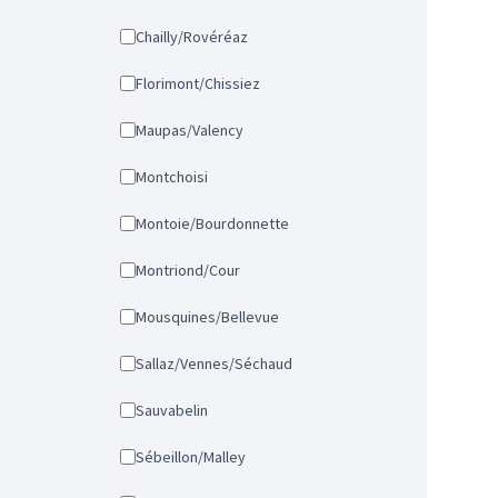
Chailly/Rovéréaz
Florimont/Chissiez
Maupas/Valency
Montchoisi
Montoie/Bourdonnette
Montriond/Cour
Mousquines/Bellevue
Sallaz/Vennes/Séchaud
Sauvabelin
Sébeillon/Malley