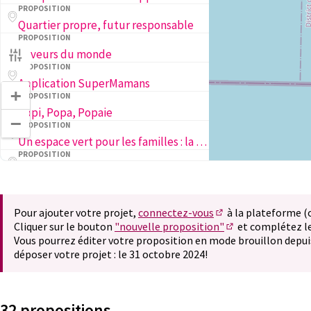
PROPOSITION
Quartier propre, futur responsable
PROPOSITION
Saveurs du monde
PROPOSITION
Application SuperMamans
+
PROPOSITION
Popi, Popa, Popaie
−
PROPOSITION
Un espace vert pour les familles : la cour végétalisée des Petits Cailloux
PROPOSITION
Ela Joga 2025
PROPOSITION
ACCEPTED
2ème Grande Rencontre des parentalités queer, féministes et complices
Pour ajouter votre projet,
connectez-vous
à la plateforme 
(S'ouvre dans un nou
Cliquer sur le bouton
"nouvelle proposition"
et complétez le
(S'ouvre dans un 
Vous pourrez éditer votre proposition en mode brouillon depui
déposer votre projet : le 31 octobre 2024!
32 propositions