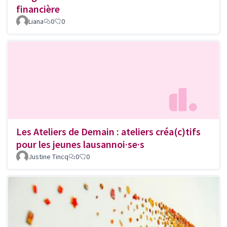
financière
Liana
0
0
Les Ateliers de Demain : ateliers créa(c)tifs
pour les jeunes lausannoi·se·s
Justine Tincq
0
0