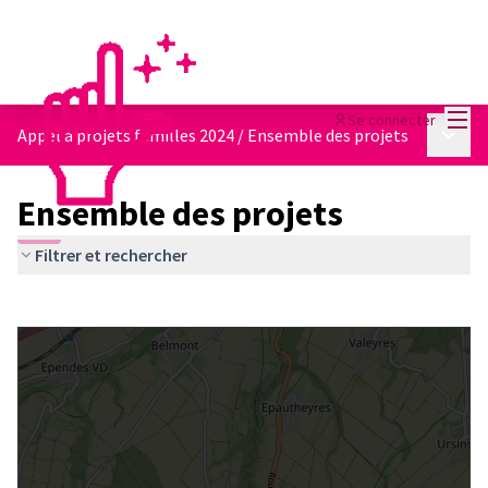
Menu
Se connecter
Menu p
Appel à projets familles 2024
/
Ensemble des projets
Ensemble des projets
Filtrer et rechercher