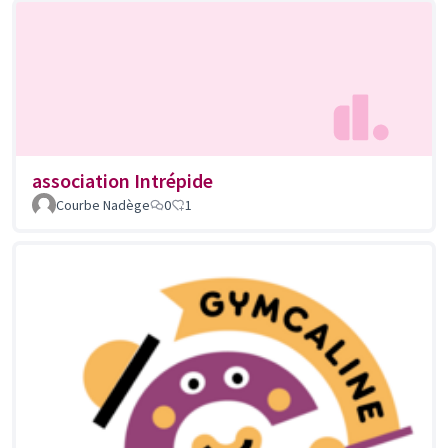
association Intrépide
Courbe Nadège
0
1