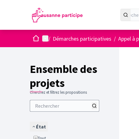
Accueil
Menu principal
/
Démarches participatives
/
Appel à p
Ensemble des
projets
Cherchez et filtrez les propositions
État
Tout