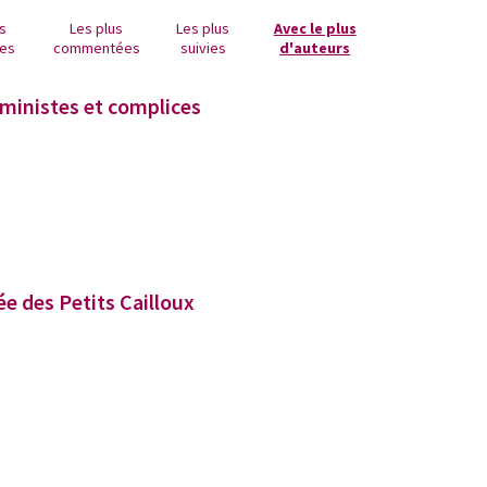
us
Les plus
Les plus
Avec le plus
es
commentées
suivies
d'auteurs
ministes et complices
ée des Petits Cailloux