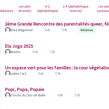
Les plus
A-Z
Z-A (alphabétique
Les pl
Aléatoire
récentes
(alphabétique)
inverse)
soutenu
2ème Grande Rencontre des parentalités queer, fé
Elise Magnenat
0
0
Retenue
Ela Joga 2025
Marlen
0
0
Un espace vert pour les familles : la cour végétalis
Julien Cart
0
0
Popi, Popa, Popaie
Crèche du Clos-de-Bulle
0
0