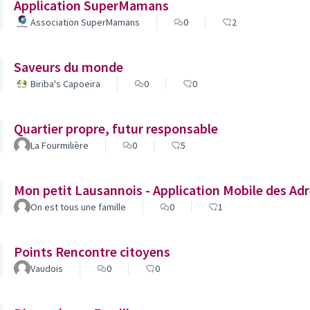
Application SuperMamans
Association SuperMamans
0
2
Saveurs du monde
Biriba's Capoeira
0
0
Quartier propre, futur responsable
La Fourmilière
0
5
Mon petit Lausannois - Application Mobile des Adr
On est tous une famille
0
1
Points Rencontre citoyens
Vaudois
0
0