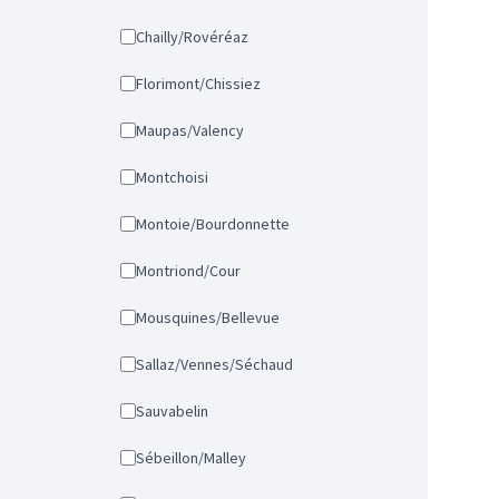
Chailly/Rovéréaz
Florimont/Chissiez
Maupas/Valency
Montchoisi
Montoie/Bourdonnette
Montriond/Cour
Mousquines/Bellevue
Sallaz/Vennes/Séchaud
Sauvabelin
Sébeillon/Malley