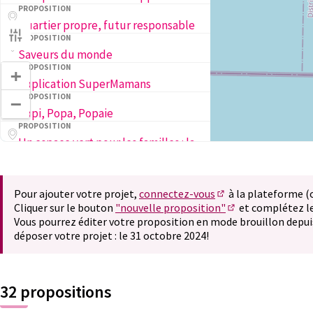
PROPOSITION
Quartier propre, futur responsable
PROPOSITION
Saveurs du monde
PROPOSITION
+
Application SuperMamans
PROPOSITION
−
Popi, Popa, Popaie
PROPOSITION
Un espace vert pour les familles : la cour végétalisée des Petits Cailloux
PROPOSITION
Ela Joga 2025
PROPOSITION
ACCEPTED
Pour ajouter votre projet,
connectez-vous
à la plateforme 
2ème Grande Rencontre des parentalités queer, féministes et complices
(S'ouvre dans un nou
Cliquer sur le bouton
"nouvelle proposition"
et complétez le
(S'ouvre dans un 
Vous pourrez éditer votre proposition en mode brouillon depui
déposer votre projet : le 31 octobre 2024!
32 propositions