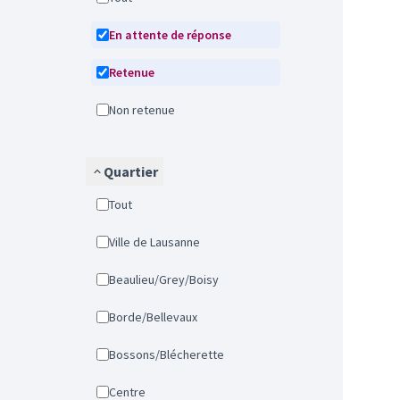
En attente de réponse
Retenue
Non retenue
Quartier
Tout
Ville de Lausanne
Beaulieu/Grey/Boisy
Borde/Bellevaux
Bossons/Blécherette
Centre