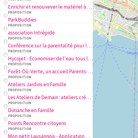
Enrichir et renouvever le matériel à disposition des familles sur la place Andrée Antonioli-Rouiller
PROPOSITION
ParkBuddies
PROPOSITION
association Intrépide
PROPOSITION
Conférence sur la parentalité pour les familles
PROPOSITION
Hycojet - Economiser de l'eau tous les jours
PROPOSITION
Forêt-Où-Verte, un accueil Parents-Enfants en Forêt.
PROPOSITION
Ateliers Jardins en Famille
PROPOSITION
Les Ateliers de Demain : ateliers créa(c)tifs pour les jeunes lausannoi·se·s
PROPOSITION
Dimanche en Famille
PROPOSITION
Points Rencontre citoyens
PROPOSITION
Mon petit Lausannois - Application Mobile des Adresses Lausannoises pour les Familles