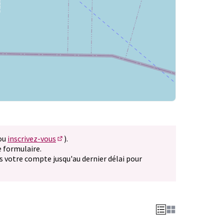
(ou
inscrivez-vous
).
vel onglet)
(S'ouvre dans un nouvel onglet)
 formulaire.
nouvel onglet)
s votre compte jusqu'au dernier délai pour