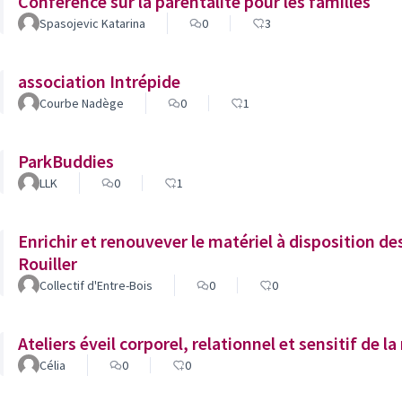
Conférence sur la parentalité pour les familles
Spasojevic Katarina
0
3
association Intrépide
Courbe Nadège
0
1
ParkBuddies
LLK
0
1
Enrichir et renouvever le matériel à disposition des
Rouiller
Collectif d'Entre-Bois
0
0
Ateliers éveil corporel, relationnel et sensitif de l
Célia
0
0