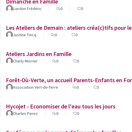
Dimanche en Famille
Liardon Frédéric
0
0
Les Ateliers de Demain : ateliers créa(c)tifs pour l
Justine Tincq
0
0
Ateliers Jardins en Famille
Charly Morrier
0
0
Forêt-Où-Verte, un accueil Parents-Enfants en For
Association Vert-de-Terre
0
5
Hycojet - Economiser de l'eau tous les jours
Charles Perez
0
0