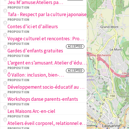
Jeu M'amuse:Ateliers parents-enfants
PROPOSITION
Tafa - Respect par la culture japonaise
PROPOSITION
Contes d'ici et d'ailleurs
PROPOSITION
Voyage culturel et rencontres : Promouvoir l’inclusion, la diversité et le lien intergénérationnel
PROPOSITION
ACCEPTED
Gardes d'enfants gratuites
PROPOSITION
L’argent en s’amusant. Atelier d'éducation financière
PROPOSITION
ACCEPTED
Ô Vallon : inclusion, bien-être et lien social des familles du Vallon
PROPOSITION
Développement socio-éducatif au FC Concordia Lausanne
PROPOSITION
Workshops danse parents-enfants
PROPOSITION
Les Maisons Arc-en-ciel
PROPOSITION
Ateliers éveil corporel, relationnel et sensitif de la naissance à 5 ans
PROPOSITION