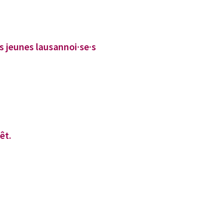
es jeunes lausannoi·se·s
êt.