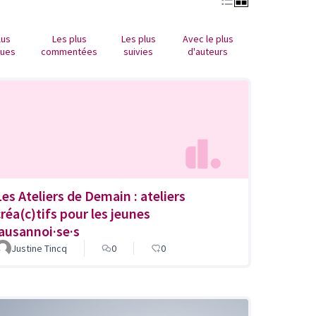
lus
Les plus
Les plus
Avec le plus
nues
commentées
suivies
d'auteurs
Les Ateliers de Demain : ateliers
créa(c)tifs pour les jeunes
lausannoi·se·s
Justine Tincq
0
0