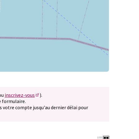
(ou
inscrivez-vous
).
vel onglet)
(S'ouvre dans un nouvel onglet)
 formulaire.
nouvel onglet)
s votre compte jusqu'au dernier délai pour