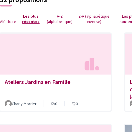
Les plus
A-Z
Z-A (alphabétique
Les p
Aléatoire
récentes
(alphabétique)
inverse)
soute
Ateliers Jardins en Famille
Charly Morrier
0
0