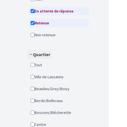
En attente de réponse
Retenue
Non retenue
Quartier
Tout
Ville de Lausanne
Beaulieu/Grey/Boisy
Borde/Bellevaux
Bossons/Blécherette
Centre