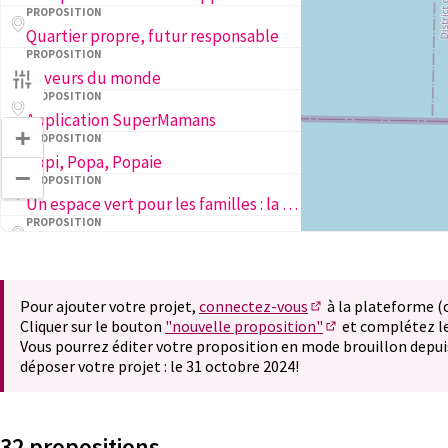
PROPOSITION
Quartier propre, futur responsable
PROPOSITION
Saveurs du monde
PROPOSITION
Application SuperMamans
+
PROPOSITION
Popi, Popa, Popaie
−
PROPOSITION
Un espace vert pour les familles : la cour végétalisée des Petits Cailloux
PROPOSITION
Ela Joga 2025
PROPOSITION
ACCEPTED
2ème Grande Rencontre des parentalités queer, féministes et complices
Pour ajouter votre projet,
connectez-vous
à la plateforme 
(S'ouvre dans un nou
Cliquer sur le bouton
"nouvelle proposition"
et complétez le
(S'ouvre dans un 
Vous pourrez éditer votre proposition en mode brouillon depui
déposer votre projet : le 31 octobre 2024!
32 propositions