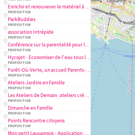
Enrichir et renouvever le matériel à disposition des familles sur la place Andrée Antonioli-Rouiller
PROPOSITION
ParkBuddies
PROPOSITION
association Intrépide
PROPOSITION
Conférence sur la parentalité pour les familles
PROPOSITION
Hycojet - Economiser de l'eau tous les jours
PROPOSITION
Forêt-Où-Verte, un accueil Parents-Enfants en Forêt.
PROPOSITION
Ateliers Jardins en Famille
PROPOSITION
Les Ateliers de Demain : ateliers créa(c)tifs pour les jeunes lausannoi·se·s
PROPOSITION
Dimanche en Famille
PROPOSITION
Points Rencontre citoyens
PROPOSITION
Mon petit Lausannois - Application Mobile des Adresses Lausannoises pour les Familles