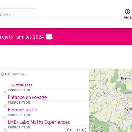
Aide
Menu utilisateur
rojets familles 2024
/
32 résultats
PROPOSITION
Enfance en voyage
PROPOSITION
Femme sortie
PROPOSITION
LME- Labo Maths Expériences
PROPOSITION
ACCEPTED