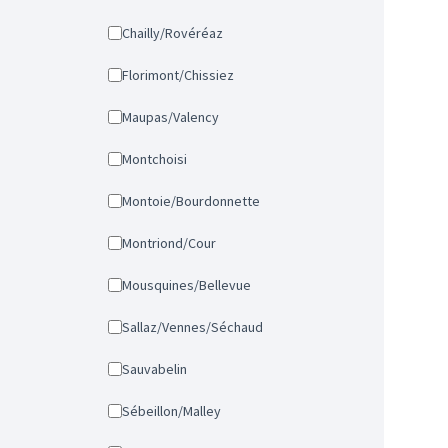
Chailly/Rovéréaz
Florimont/Chissiez
Maupas/Valency
Montchoisi
Montoie/Bourdonnette
Montriond/Cour
Mousquines/Bellevue
Sallaz/Vennes/Séchaud
Sauvabelin
Sébeillon/Malley