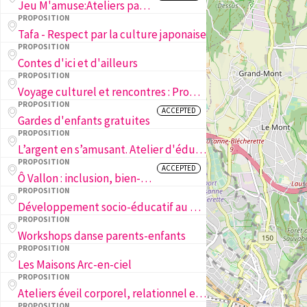
Jeu M'amuse:Ateliers parents-enfants
PROPOSITION
Tafa - Respect par la culture japonaise
PROPOSITION
Contes d'ici et d'ailleurs
PROPOSITION
Voyage culturel et rencontres : Promouvoir l’inclusion, la diversité et le lien intergénérationnel
PROPOSITION
ACCEPTED
Gardes d'enfants gratuites
PROPOSITION
L’argent en s’amusant. Atelier d'éducation financière
PROPOSITION
ACCEPTED
Ô Vallon : inclusion, bien-être et lien social des familles du Vallon
PROPOSITION
Développement socio-éducatif au FC Concordia Lausanne
PROPOSITION
Workshops danse parents-enfants
PROPOSITION
Les Maisons Arc-en-ciel
PROPOSITION
Ateliers éveil corporel, relationnel et sensitif de la naissance à 5 ans
PROPOSITION