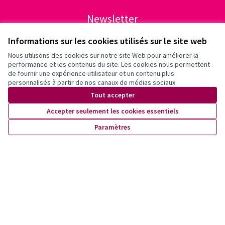
Newsletter
Inscrivez-vous pour être tenu·e au courant de nos activités!
Informations sur les cookies utilisés sur le site web
Nous utilisons des cookies sur notre site Web pour améliorer la
performance et les contenus du site. Les cookies nous permettent
de fournir une expérience utilisateur et un contenu plus
personnalisés à partir de nos canaux de médias sociaux.
Tout accepter
Accepter seulement les cookies essentiels
Paramètres
Conditions d'utilisation
Paramètres des cookies
X
Facebook
Instagram
YouTube
(Lien externe)
(Lien externe)
(Lien externe)
(Lien externe)