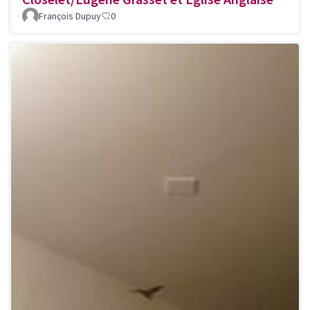
François Dupuy
0