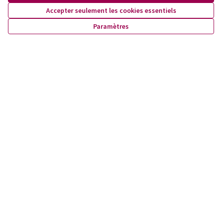
Accepter seulement les cookies essentiels
Vol de martinets
Paramètres
ClimatLausanne
0
Observation de Martinet
Proposition officielle
0