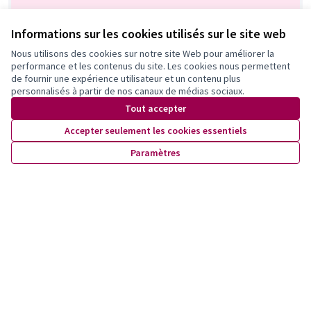
Informations sur les cookies utilisés sur le site web
Nous utilisons des cookies sur notre site Web pour améliorer la
performance et les contenus du site. Les cookies nous permettent
Observation de Martinet
de fournir une expérience utilisateur et un contenu plus
personnalisés à partir de nos canaux de médias sociaux.
Proposition officielle
0
Tout accepter
Accepter seulement les cookies essentiels
Paramètres
Observation de Martinet
Proposition officielle
0