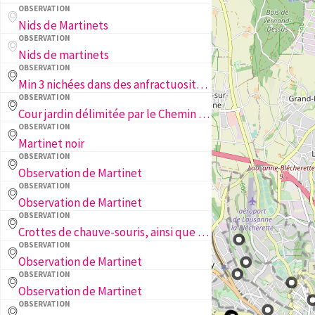
OBSERVATION
Nids de Martinets
OBSERVATION
Nids de martinets
OBSERVATION
Min 3 nichées dans des anfractuosités (entrées-sorties observées)+ une dizaine de martinets volent autour de l'immeuble chaque année depuis ~10 ans
OBSERVATION
Cour jardin délimitée par le Chemin du Closelet/Eugène Grasset et Eglise Anglaise
OBSERVATION
Martinet noir
OBSERVATION
Observation de Martinet
OBSERVATION
Observation de Martinet
OBSERVATION
Crottes de chauve-souris, ainsi que des petites coques de faîne, à l'intérieur d'un store.
OBSERVATION
Observation de Martinet
OBSERVATION
Observation de Martinet
OBSERVATION