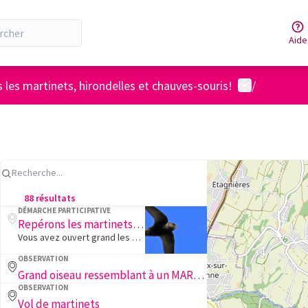
Aide
Menu utilisat
 les martinets, hirondelles et chauves-souris!
/
88 résultats
DÉMARCHE PARTICIPATIVE
Repérons les martinets, hirondelles et chauves-souris!
Vous avez ouvert grand les yeux et repéré des nombreux martinets, hirondelles et chauves-souris sur les bâtiments de votre quartier!
OBSERVATION
Grand oiseau ressemblant à un MARTINET
OBSERVATION
Vol de martinets