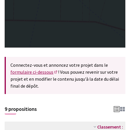
Connectez-vous et annoncez votre projet dans le
formulaire ci-dessous
! Vous pouvez revenir sur votre
(S'ouvre dans un nouvel onglet)
projet et en modifier le contenu jusqu'à la date du délai
final de dépôt.
9 propositions
Classement :