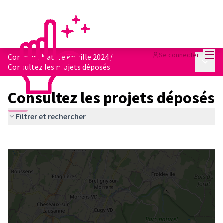
Menu
Se connecter
Concours Nature en ville 2024
/
Menu p
Consultez les projets déposés
Consultez les projets déposés
Filtrer et rechercher