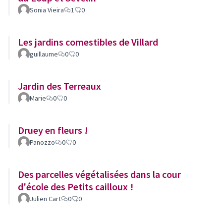
Sonia Vieira
1
0
Les jardins comestibles de Villard
guillaume
0
0
Jardin des Terreaux
Marie
0
0
Druey en fleurs !
Panozzo
0
0
Des parcelles végétalisées dans la cour
d'école des Petits cailloux !
Julien Cart
0
0