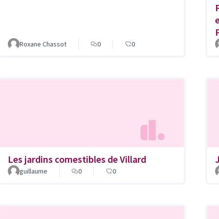
Roxane Chassot
0
0
Les jardins comestibles de Villard
guillaume
0
0