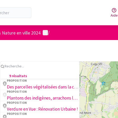
Aide
Menu utilisateur
 Nature en ville 2024
/
9 résultats
PROPOSITION
Des parcelles végétalisées dans la cour d'école des Petits cailloux !
PROPOSITION
Plantons des indigènes, arrachons les envahissantes dans les quartiers de Plaines du Loup et Sévelin
PROPOSITION
Verdure en Vue : Rénovation Urbaine !
PROPOSITION