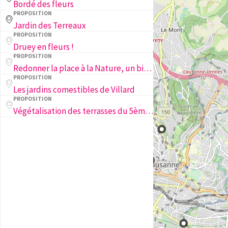
Bordé des fleurs
PROPOSITION
Jardin des Terreaux
PROPOSITION
Druey en fleurs !
PROPOSITION
Redonner la place à la Nature, un bienfait pour tous, Eben-Hézer Lausanne
PROPOSITION
Les jardins comestibles de Villard
PROPOSITION
Végétalisation des terrasses du 5ème étage d’un immeuble dans le nouveau quartier des Plaines du Loup