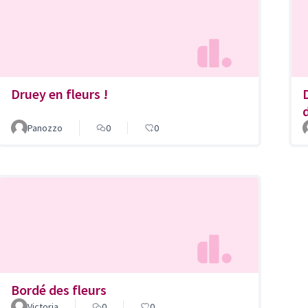
Druey en fleurs !
Panozzo
0
0
Bordé des fleurs
Victoria
0
0