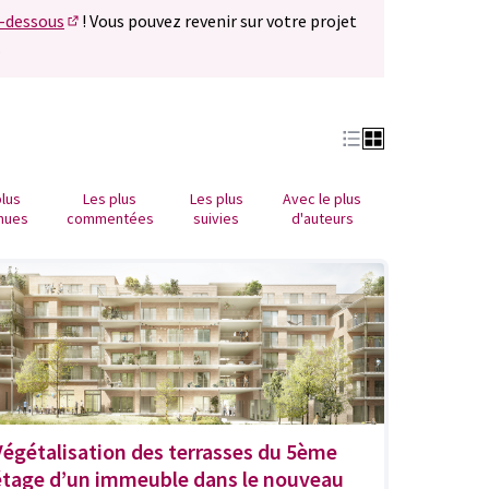
i-dessous
! Vous pouvez revenir sur votre projet
(S'ouvre dans un nouvel onglet)
.
plus
Les plus
Les plus
Avec le plus
nues
commentées
suivies
d'auteurs
Végétalisation des terrasses du 5ème
étage d’un immeuble dans le nouveau