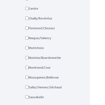
Centre
Chailly/Rovéréaz
Florimont/Chissiez
Maupas/Valency
Montchoisi
Montoie/Bourdonnette
Montriond/Cour
Mousquines/Bellevue
Sallaz/Vennes/Séchaud
Sauvabelin