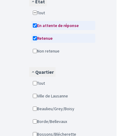
État
Tout
En attente de réponse
Retenue
Non retenue
Quartier
Tout
Ville de Lausanne
Beaulieu/Grey/Boisy
Borde/Bellevaux
Bossons/Blécherette