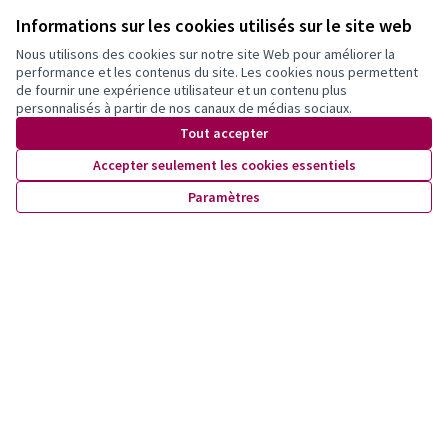
Informations sur les cookies utilisés sur le site web
Nous utilisons des cookies sur notre site Web pour améliorer la
performance et les contenus du site. Les cookies nous permettent
de fournir une expérience utilisateur et un contenu plus
personnalisés à partir de nos canaux de médias sociaux.
Tout accepter
Végétalisation des terrasses du 5ème étage
Accepter seulement les cookies essentiels
d’un immeuble dans le nouveau quartier des
Paramètres
Plaines du Loup
Iris Pétunia
0
0
Des parcelles végétalisées dans la cour