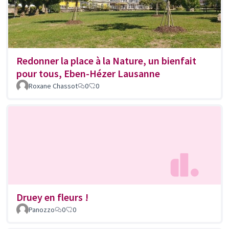
Redonner la place à la Nature, un bienfait
pour tous, Eben-Hézer Lausanne
Roxane Chassot
0
0
Druey en fleurs !
Panozzo
0
0