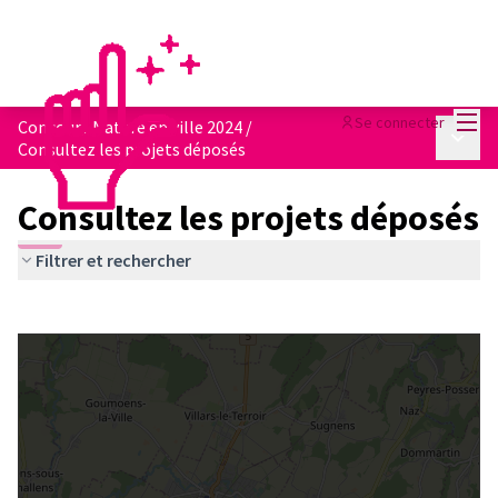
Menu
Se connecter
Concours Nature en ville 2024
/
Menu p
Consultez les projets déposés
Consultez les projets déposés
Filtrer et rechercher