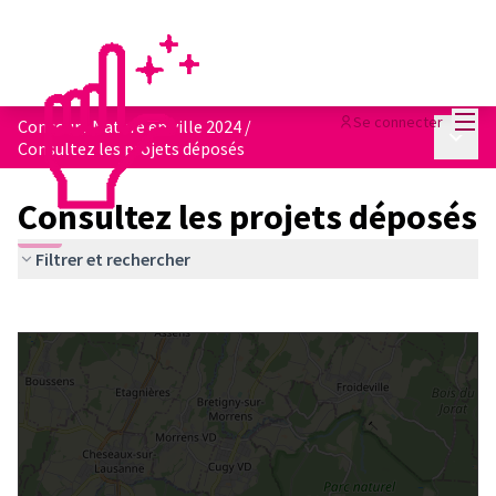
Menu
Se connecter
Concours Nature en ville 2024
/
Menu p
Consultez les projets déposés
Consultez les projets déposés
Filtrer et rechercher