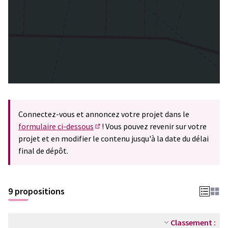
Connectez-vous et annoncez votre projet dans le
formulaire ci-dessous
! Vous pouvez revenir sur votre
(S'ouvre dans un nouvel onglet)
projet et en modifier le contenu jusqu'à la date du délai
final de dépôt.
9 propositions
Classement :