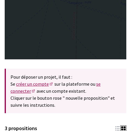
Pour déposer un projet, il faut :
Se
créer un compte
sur la plateforme ou
se
(S'ouvre dans un nouvel onglet)
connecter
avec un compte existant.
(S'ouvre dans un nouvel onglet)
Cliquer sur le bouton rose " nouvelle proposition" et
suivre les instructions.
3 propositions