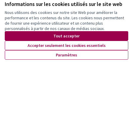
Voir les propositions retirées
Informations sur les cookies utilisés sur le site web
Nous utilisons des cookies sur notre site Web pour améliorer la
performance et les contenus du site. Les cookies nous permettent
Newsletter
de fournir une expérience utilisateur et un contenu plus
personnalisés à partir de nos canaux de médias sociaux.
Inscrivez-vous pour être tenu·e au courant de nos activités!
Tout accepter
Accepter seulement les cookies essentiels
Paramètres
Conditions d'utilisation
Paramètres des cookies
X
Facebook
Instagram
YouTube