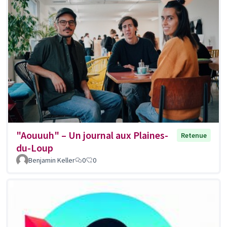
"Aouuuh" – Un journal aux Plaines-
Retenue
du-Loup
Benjamin Keller
0
0