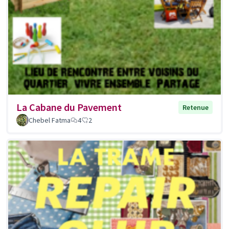
La Cabane du Pavement
Retenue
Chebel Fatma
4
2