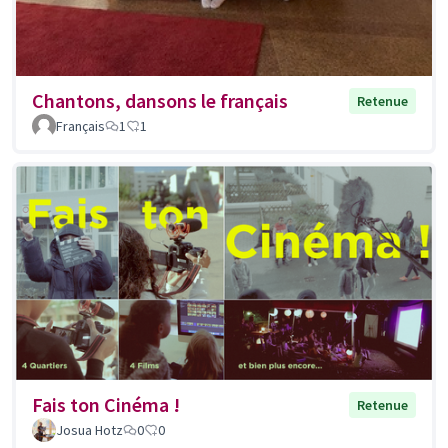
Chantons, dansons le français
Retenue
Français
1
1
Fais ton Cinéma !
Retenue
Josua Hotz
0
0