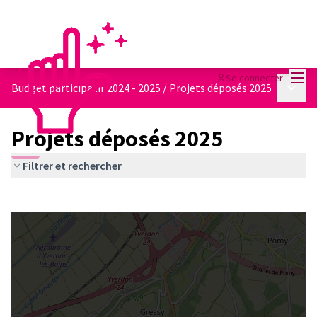
Menu
Se connecter
Menu p
Budget participatif 2024 - 2025
/
Projets déposés 2025
Projets déposés 2025
Filtrer et rechercher