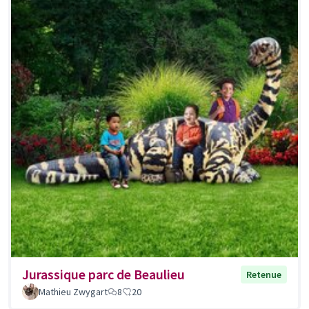
Jurassique parc de Beaulieu
Retenue
Mathieu Zwygart
8
20