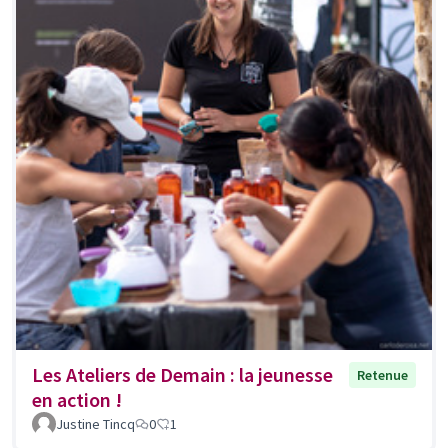
Les Ateliers de Demain : la jeunesse
Retenue
en action !
Justine Tincq
0
1