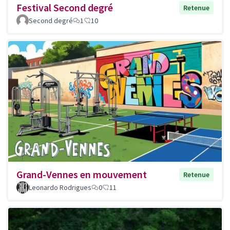
Festival Second degré
Retenue
Second degré
1
10
Grand-Vennes en mouvement
Retenue
Leonardo Rodrigues
0
11