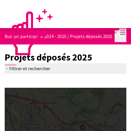
Menu
Se connecter
Menu p
Budget participatif 2024 - 2025
/
Projets déposés 2025
Projets déposés 2025
Filtrer et rechercher