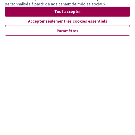
personnalisés à partir de nos canaux de médias sociaux.
Tout accepter
Accepter seulement les cookies essentiels
Paramètres
Conditions d'utilisation
Paramètres des cookies
X
Facebook
Instagram
YouTube
(Lien externe)
(Lien externe)
(Lien externe)
(Lien externe)
(Lien externe)
Site réalisé grâce au
logiciel libre
Decidim
.
(Lien externe)
Un espace démocratique pour vos