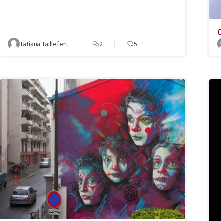
Tatiana Taillefert
2
5