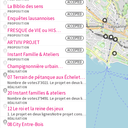
ACCEPTED
La Biblio des sens
PROPOSITION
ACCEPTED
Enquêtes lausannoises
PROPOSITION
ACCEPTED
FRESQUE de VIE ou HISTOIRES en COULEURS ou ART MURAL en LIBERTÉ
PROPOSITION
ACCEPTED
ARTVIV PROJET
PROPOSITION
ACCEPTED
Instant Famille & Ateliers
PROPOSITION
ACCEPTED
Champignonnière urbaine - Cultiver l'avenir durablement
RÉALISATION
07 Terrain de pétanque aux Échelettes
Nombre de votes3'3021. Le projet en deux lignesRéaménager l’impasse des Échelettes: créer des zones de verdure et construire un terrain de pétanque, tout en préservant l’accès au garage de l’impasse.2. L'objectif du projetLe projet est porté par deux…
RÉALISATION
20 Instant familles & ateliers
Nombre de votes3'9491. Le projet en deux lignesCréer un espace inclusif et interactif où toutes les familles peuvent se réunir, apprendre et partager des expériences enrichissantes lors d'ateliers, sorties culturelles et conférences.2. L'objectif du …
RÉALISATION
12 Le roi et la reine des jeux
1. Le projet en deux lignesNotre projet consiste à réaliser un jeu d'échecs en bois de grande taille dans le cadre du Jardin de poche de la Rue de la Tour. L'objectif est de créer un espace convivial et accessible à tous les amateurs d'échecs, quels …
RÉALISATION
08 City Entre-Bois