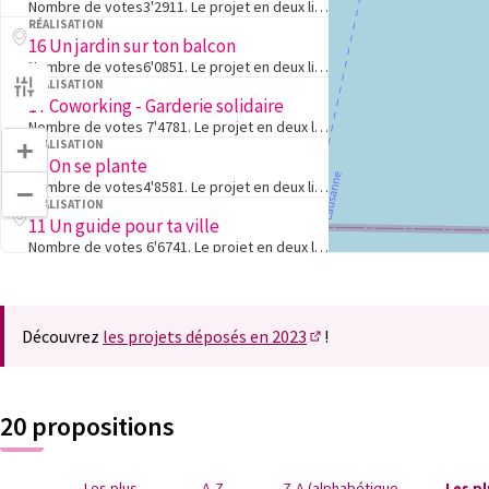
Nombre de votes3'2911. Le projet en deux lignesInstaller un deuxième but de foot sur le terrain en gazon dans le quartier de Bellevaux2. L'objectif du projetSur la place bientôt nommée Place Andrée Antonioli-Rouiller, à Entre-Bois, les demandes sont …
RÉALISATION
16 Un jardin sur ton balcon
Nombre de votes6'0851. Le projet en deux lignesApprendre à transformer les balcons en espace de détente vert en rejoignant des ateliers pour créer un jardin miniature en appartement.2. L'objectif du projetLes objectifs de cette journée d'ateliers éco…
RÉALISATION
17 Coworking - Garderie solidaire
Nombre de votes 7'4781. Le projet en deux lignesNous avons créé le premier coworking / garderie solidaire de Lausanne. Notre but ? Permettre aux parents de travailler sur leur projet professionnel pendant que leur enfant est gardé par des bénévoles d…
+
RÉALISATION
06 On se plante
Nombre de votes4'8581. Le projet en deux lignesProposer un spectacle-promenade pour aller à la découverte des plantes lausannoises que nous voyons mais que nous ne regardons pas2. L'objectif du projetObserver les plantes que nous côtoyons quotidienne…
−
RÉALISATION
11 Un guide pour ta ville
Nombre de votes 6'6741. Le projet en deux lignesElaborer un guide gratuit pour Lausanne, conçu par des habitantes et habitants, pour découvrir les trésors cachés de la ville !2. L'objectif du projetEn encourageant la participation des habitants de la…
RÉALISATION
02 Le Terminus itinérant
Nombre de votes3'7461. Le projet en deux lignesCréer un lieu culturel itinérant sur cinq places emblématiques de Lausanne pour la deuxième partie de l'été.2. L'objectif du projetNotre projet de Terminus itinérant pour 2024 à Lausanne vise à poursuivr…
RÉALISATION
Découvrez
les projets déposés en 2023
!
18 L'application mobile Hango
(S'ouvre dans un nouvel
Nombre de votes4'5051. Le projet en deux lignesDévelopper une application mobile, qui a pour but de mettre en avant les activités sociales et culturelles nocturnes à Lausanne par quartiers, en collaboration avec les personnes qui y habitent.2. L'obje…
RÉALISATION
03 Journée culturelle pour enfants
20 propositions
Nombre de votes3'2741. Le projet en deux lignesDémocratiser l’accès à la culture en proposant une journée culturelle à Plateforme 10 avec des enfants de 5H fréquentant l’APEMS de l'établissement de Mon-Repos, des enseignantes et enseignants et des ar…
RÉALISATION
01 Dolce farniente : afterworks harmonieux
Nombre de votes4'2531. Le projet en deux lignesSe réunir pour découvrir des artistes locaux en dégustant un apéritif de la région.2. L'objectif du projetProposer une scène aux futurs talents musicaux suisses romands dans des cadres originaux, afin qu…
Les plus
A-Z
Z-A (alphabétique
Les p