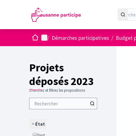
Accueil
Menu principal
/
Démarches participatives
/
Budget p
Projets
déposés 2023
Cherchez et filtrez les propositions
État
Tout