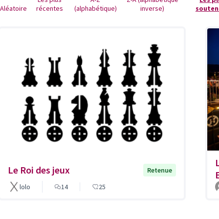
RÉALISATION
Aléatoire
récentes
(alphabétique)
inverse)
souten
19 Champignonnière urbaine (Fungus)
Nombre de votes 51841. Le projet en deux lignesPromouvoir la durabilité et la production alimentaire locale en créant une ferme urbaine de champignons pour les habitantes et habitants du quartier2. L'objectif du projetCultiver l'avenir durablement.No…
RÉALISATION
10 Enquêtes lausannoises
Nombre de votes6'4391. Le projet en deux lignesCréer un jeu qui consiste en une série de défis et de mystères à résoudre pour mieux connaître la Ville de Lausanne et ses quartiers.2. L'objectif du projetPromouvoir la connaissance des mystères de la …
Le Roi des jeux
Retenue
lolo
14
25