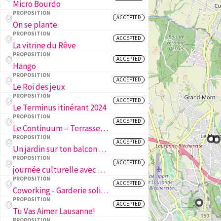
Micro Bourdo
PROPOSITION
ACCEPTED
On se plante
PROPOSITION
ACCEPTED
La vitrine du Rêve
PROPOSITION
ACCEPTED
Hango
PROPOSITION
ACCEPTED
Le Roi des jeux
PROPOSITION
ACCEPTED
Le Terminus itinérant 2024
PROPOSITION
ACCEPTED
Le Continuum – Terrasse/Bar & Evènements
PROPOSITION
ACCEPTED
Un jardin sur ton balcon et dans ton appart!
PROPOSITION
ACCEPTED
journée culturelle avec des APEMS dans une institution culturelle lausannoise
PROPOSITION
ACCEPTED
Coworking - Garderie solidaire I work U play
PROPOSITION
ACCEPTED
Tu Vas Aimer Lausanne!
PROPOSITION