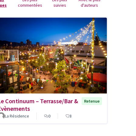
ues
commentées
suivies
d'auteurs
Le Continuum – Terrasse/Bar &
Retenue
Evènements
La Résidence
0
8