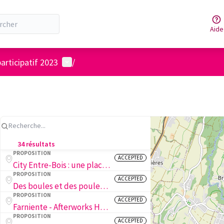
Aide
Menu utilisateur
articipatif 2023
/
34 résultats
PROPOSITION
ACCEPTED
City Entre-Bois : une place publique accueillante à Entre-Bois
PROPOSITION
ACCEPTED
Des boules et des poules : poulailler et terrain de pétanque aux Échelettes
PROPOSITION
ACCEPTED
Farniente - Afterworks Harmonieux
PROPOSITION
ACCEPTED