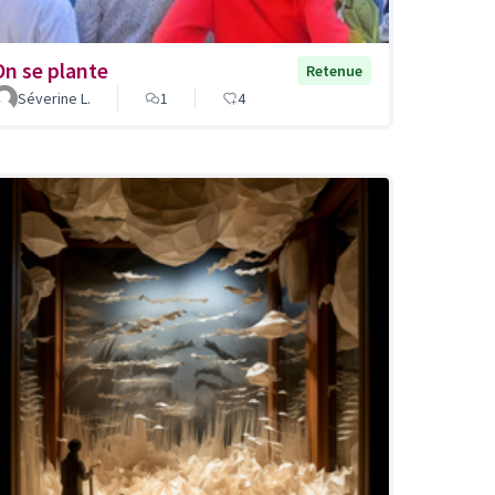
On se plante
Retenue
Séverine L.
1
4