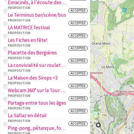
Enracinés, à l'écoute des arbres de la ville
PROPOSITION
ACCEPTED
Le Terminus bar/scène/bus
PROPOSITION
ACCEPTED
LA MATRICE festival
PROPOSITION
ACCEPTED
Les Fiches en fête!
PROPOSITION
ACCEPTED
Placette des Bergières
PROPOSITION
ACCEPTED
La convivialité sur roulettes !
PROPOSITION
ACCEPTED
La Maison des Sirops <3
PROPOSITION
ACCEPTED
Webcam 360° sur la Tour de Sauvabelin
PROPOSITION
ACCEPTED
Partage entre tous les âges
PROPOSITION
ACCEPTED
La Sallaz en détail
PROPOSITION
ACCEPTED
Ping-pong, pétanque, foot et basket aux Fiches Nord!
PROPOSITION