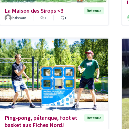
La Maison des Sirops <3
Retenue
Ibtissam
1
1
Ping-pong, pétanque, foot et
Retenue
basket aux Fiches Nord!