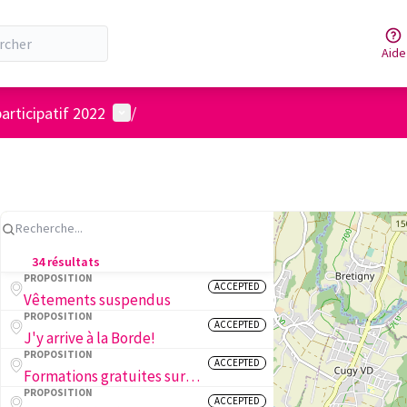
Aide
Menu utilisateur
articipatif 2022
/
34 résultats
PROPOSITION
ACCEPTED
Vêtements suspendus
PROPOSITION
ACCEPTED
J'y arrive à la Borde!
PROPOSITION
ACCEPTED
Formations gratuites sur la biodiversité des insectes en ville
PROPOSITION
ACCEPTED