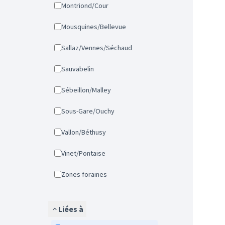
Montriond/Cour
Mousquines/Bellevue
Sallaz/Vennes/Séchaud
Sauvabelin
Sébeillon/Malley
Sous-Gare/Ouchy
Vallon/Béthusy
Vinet/Pontaise
Zones foraines
Liées à