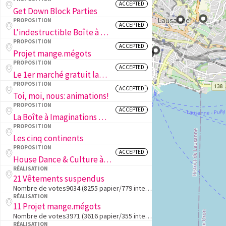
ACCEPTED
Get Down Block Parties
PROPOSITION
ACCEPTED
L'indestructible Boîte à Livres
PROPOSITION
ACCEPTED
Projet mange.mégots
PROPOSITION
ACCEPTED
Le 1er marché gratuit lausannois
PROPOSITION
ACCEPTED
Toi, moi, nous: animations!
PROPOSITION
ACCEPTED
La Boîte à Imaginations & La Boîte des Changes
PROPOSITION
Les cinq continents
PROPOSITION
ACCEPTED
House Dance & Culture à Lausanne
RÉALISATION
21 Vêtements suspendus
Nombre de votes9034 (8255 papier/779 internet)1. Le projet en deux lignesConstruire une penderie dans l'espace public dans laquelle déposer ou prendre des vêtements chauds en période hivernale.2. L'objectif du projetFavoriser la solidarité envers les…
RÉALISATION
11 Projet mange.mégots
Nombre de votes3971 (3616 papier/355 internet)1. Le projet en deux lignesProjet Interdisciplinaire entre apprenti.e.s qui est un cendrier avec broyeur intégré.2. L'objectif du projetL'objectif est de réduire les mégots de cigarettes au sol. Nous viso…
RÉALISATION