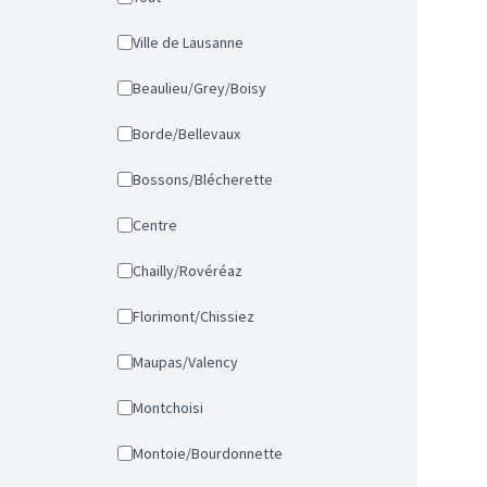
Ville de Lausanne
Beaulieu/Grey/Boisy
Borde/Bellevaux
Bossons/Blécherette
Centre
Chailly/Rovéréaz
Florimont/Chissiez
Maupas/Valency
Montchoisi
Montoie/Bourdonnette