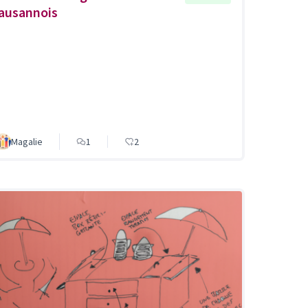
lausannois
Magalie
1
2