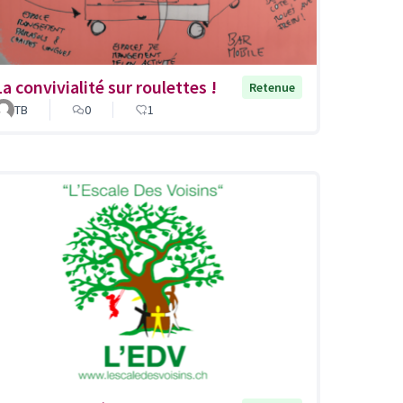
La convivialité sur roulettes !
Retenue
TB
0
1