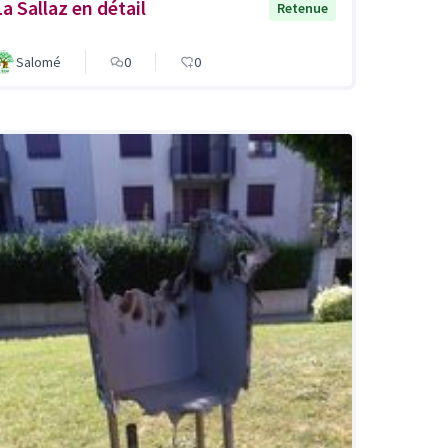
La Sallaz en détail
Retenue
Salomé
0
0