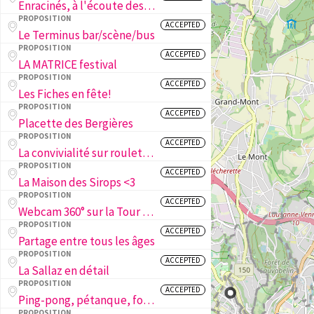
Enracinés, à l'écoute des arbres de la ville
PROPOSITION
ACCEPTED
Le Terminus bar/scène/bus
PROPOSITION
ACCEPTED
LA MATRICE festival
PROPOSITION
ACCEPTED
Les Fiches en fête!
PROPOSITION
ACCEPTED
Placette des Bergières
PROPOSITION
ACCEPTED
La convivialité sur roulettes !
PROPOSITION
ACCEPTED
La Maison des Sirops <3
PROPOSITION
ACCEPTED
Webcam 360° sur la Tour de Sauvabelin
PROPOSITION
ACCEPTED
Partage entre tous les âges
PROPOSITION
ACCEPTED
La Sallaz en détail
PROPOSITION
ACCEPTED
Ping-pong, pétanque, foot et basket aux Fiches Nord!
PROPOSITION