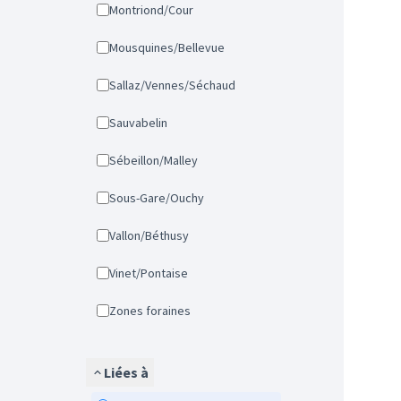
Montriond/Cour
Mousquines/Bellevue
Sallaz/Vennes/Séchaud
Sauvabelin
Sébeillon/Malley
Sous-Gare/Ouchy
Vallon/Béthusy
Vinet/Pontaise
Zones foraines
Liées à