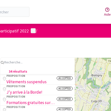
Aide
Menu utilisateur
articipatif 2022
/
34 résultats
PROPOSITION
ACCEPTED
Vêtements suspendus
PROPOSITION
ACCEPTED
J'y arrive à la Borde!
PROPOSITION
ACCEPTED
Formations gratuites sur la biodiversité des insectes en ville
PROPOSITION
ACCEPTED