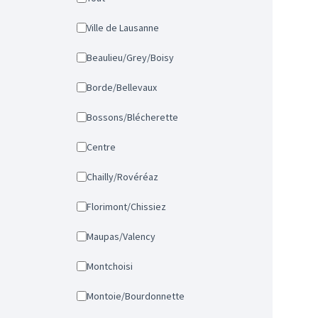
Ville de Lausanne
Beaulieu/Grey/Boisy
Borde/Bellevaux
Bossons/Blécherette
Centre
Chailly/Rovéréaz
Florimont/Chissiez
Maupas/Valency
Montchoisi
Montoie/Bourdonnette