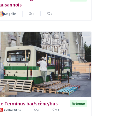
lausannois
Magalie
1
2
Le Terminus bar/scène/bus
Retenue
Collectif 52
2
11