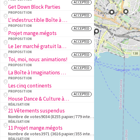
ACCEPTED
Get Down Block Parties
PROPOSITION
ACCEPTED
L'indestructible Boîte à Livres
PROPOSITION
ACCEPTED
Projet mange.mégots
PROPOSITION
ACCEPTED
Le 1er marché gratuit lausannois
PROPOSITION
ACCEPTED
Toi, moi, nous: animations!
PROPOSITION
ACCEPTED
La Boîte à Imaginations & La Boîte des Changes
PROPOSITION
Les cinq continents
PROPOSITION
ACCEPTED
House Dance & Culture à Lausanne
RÉALISATION
21 Vêtements suspendus
Nombre de votes9034 (8255 papier/779 internet)1. Le projet en deux lignesConstruire une penderie dans l'espace public dans laquelle déposer ou prendre des vêtements chauds en période hivernale.2. L'objectif du projetFavoriser la solidarité envers les…
RÉALISATION
11 Projet mange.mégots
Nombre de votes3971 (3616 papier/355 internet)1. Le projet en deux lignesProjet Interdisciplinaire entre apprenti.e.s qui est un cendrier avec broyeur intégré.2. L'objectif du projetL'objectif est de réduire les mégots de cigarettes au sol. Nous viso…
RÉALISATION