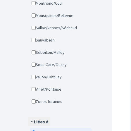
Montriond/Cour
Mousquines/Bellevue
Sallaz/Vennes/Séchaud
Sauvabelin
Sébeillon/Malley
Sous-Gare/Ouchy
Vallon/Béthusy
Vinet/Pontaise
Zones foraines
Liées à