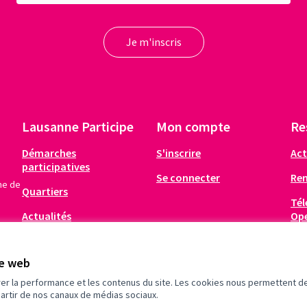
02 Le Terminus/bar/scène/bus
Nombre de votes6496 (5653 papier/843 internet)1. Le projet en deux lignesLe Terminus est un bar/scène mobile éphémère aménagé dans un bus rétro. Occasionnellement, notre bus s'installera le temps d’un week-end dans les différents quartiers de la vill…
RÉALISATION
20 Le 1er marché gratuit lausannois
Nombre de votes9666 (8794 papier/872 internet)1. Le projet en deux lignesVos armoires regorgent d'habits, de livres ou autres objets dont vous n'avez plus l'utilité ? Le marché gratuit est là pour vous ! Venez partager un moment convivial et faire un…
Lausanne Participe
Mon compte
Re
Démarches
S'inscrire
Act
participatives
Se connecter
Re
me de
Quartiers
Tél
Actualités
Op
Infos pratiques
te web
rer la performance et les contenus du site. Les cookies nous permettent de
partir de nos canaux de médias sociaux.