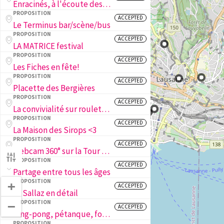
Enracinés, à l'écoute des arbres de la ville
PROPOSITION
ACCEPTED
Le Terminus bar/scène/bus
PROPOSITION
ACCEPTED
LA MATRICE festival
PROPOSITION
ACCEPTED
Les Fiches en fête!
PROPOSITION
ACCEPTED
Placette des Bergières
PROPOSITION
ACCEPTED
La convivialité sur roulettes !
PROPOSITION
ACCEPTED
La Maison des Sirops <3
PROPOSITION
ACCEPTED
Webcam 360° sur la Tour de Sauvabelin
PROPOSITION
ACCEPTED
Partage entre tous les âges
PROPOSITION
+
ACCEPTED
La Sallaz en détail
PROPOSITION
−
ACCEPTED
Ping-pong, pétanque, foot et basket aux Fiches Nord!
PROPOSITION