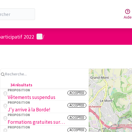
Aide
Menu utilisateur
articipatif 2022
/
34 résultats
PROPOSITION
ACCEPTED
Vêtements suspendus
PROPOSITION
ACCEPTED
J'y arrive à la Borde!
PROPOSITION
ACCEPTED
Formations gratuites sur la biodiversité des insectes en ville
PROPOSITION
ACCEPTED