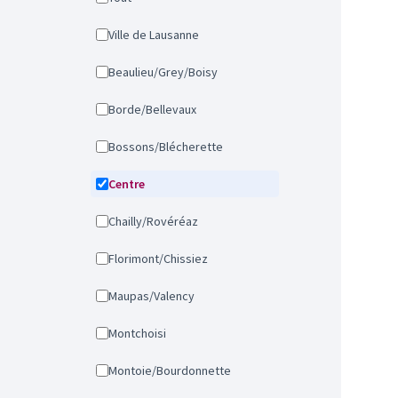
Ville de Lausanne
Beaulieu/Grey/Boisy
Borde/Bellevaux
Bossons/Blécherette
Centre
Chailly/Rovéréaz
Florimont/Chissiez
Maupas/Valency
Montchoisi
Montoie/Bourdonnette