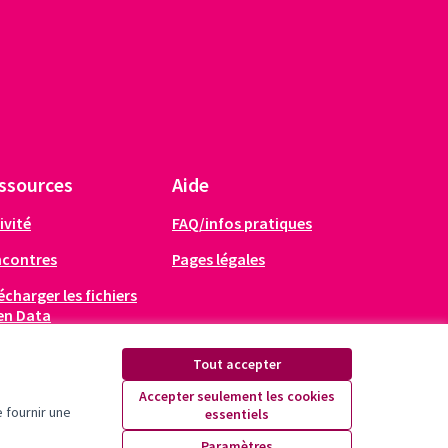
ssources
Aide
ivité
FAQ/infos pratiques
ncontres
Pages légales
écharger les fichiers
en Data
Tout accepter
Accepter seulement les cookies
 fournir une
essentiels
X
Facebook
Instagram
YouTube
Paramètres