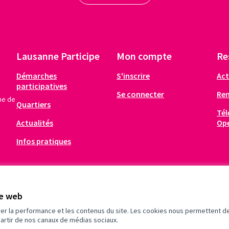
02 Le Terminus/bar/scène/bus
Nombre de votes6496 (5653 papier/843 internet)1. Le projet en deux lignesLe Terminus est un bar/scène mobile éphémère aménagé dans un bus rétro. Occasionnellement, notre bus s'installera le temps d’un week-end dans les différents quartiers de la vill…
RÉALISATION
20 Le 1er marché gratuit lausannois
Nombre de votes9666 (8794 papier/872 internet)1. Le projet en deux lignesVos armoires regorgent d'habits, de livres ou autres objets dont vous n'avez plus l'utilité ? Le marché gratuit est là pour vous ! Venez partager un moment convivial et faire un…
Lausanne Participe
Mon compte
Re
Démarches
S'inscrire
Act
participatives
Se connecter
Re
me de
Quartiers
Tél
Actualités
Op
Infos pratiques
te web
rer la performance et les contenus du site. Les cookies nous permettent de
partir de nos canaux de médias sociaux.