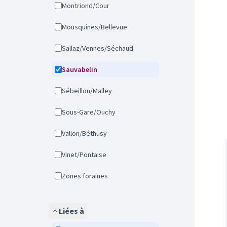
Montriond/Cour
Mousquines/Bellevue
Sallaz/Vennes/Séchaud
Sauvabelin
Sébeillon/Malley
Sous-Gare/Ouchy
Vallon/Béthusy
Vinet/Pontaise
Zones foraines
Liées à