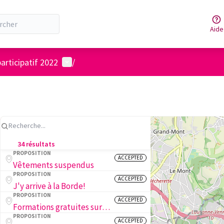
Aide
Menu utilisateur
articipatif 2022
/
34 résultats
PROPOSITION
ACCEPTED
Vêtements suspendus
PROPOSITION
ACCEPTED
J'y arrive à la Borde!
PROPOSITION
ACCEPTED
Formations gratuites sur la biodiversité des insectes en ville
PROPOSITION
ACCEPTED