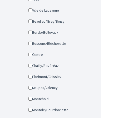
Ville de Lausanne
Beaulieu/Grey/Boisy
Borde/Bellevaux
Bossons/Blécherette
Centre
Chailly/Rovéréaz
Florimont/Chissiez
Maupas/Valency
Montchoisi
Montoie/Bourdonnette