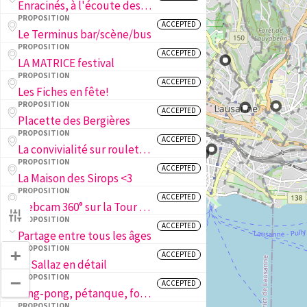
Enracinés, à l'écoute des arbres de la ville
PROPOSITION
ACCEPTED
Le Terminus bar/scène/bus
PROPOSITION
ACCEPTED
LA MATRICE festival
PROPOSITION
ACCEPTED
Les Fiches en fête!
PROPOSITION
ACCEPTED
Placette des Bergières
PROPOSITION
ACCEPTED
La convivialité sur roulettes !
PROPOSITION
ACCEPTED
La Maison des Sirops <3
PROPOSITION
ACCEPTED
Webcam 360° sur la Tour de Sauvabelin
PROPOSITION
ACCEPTED
Partage entre tous les âges
PROPOSITION
+
ACCEPTED
La Sallaz en détail
PROPOSITION
−
ACCEPTED
Ping-pong, pétanque, foot et basket aux Fiches Nord!
PROPOSITION