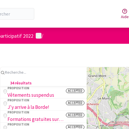
Aide
Menu utilisateur
articipatif 2022
/
34 résultats
PROPOSITION
ACCEPTED
Vêtements suspendus
PROPOSITION
ACCEPTED
J'y arrive à la Borde!
PROPOSITION
ACCEPTED
Formations gratuites sur la biodiversité des insectes en ville
PROPOSITION
ACCEPTED