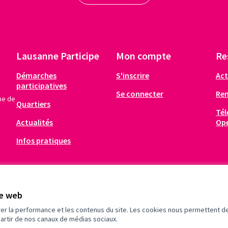
02 Le Terminus/bar/scène/bus
Nombre de votes6496 (5653 papier/843 internet)1. Le projet en deux lignesLe Terminus est un bar/scène mobile éphémère aménagé dans un bus rétro. Occasionnellement, notre bus s'installera le temps d’un week-end dans les différents quartiers de la vill…
RÉALISATION
20 Le 1er marché gratuit lausannois
Nombre de votes9666 (8794 papier/872 internet)1. Le projet en deux lignesVos armoires regorgent d'habits, de livres ou autres objets dont vous n'avez plus l'utilité ? Le marché gratuit est là pour vous ! Venez partager un moment convivial et faire un…
Lausanne Participe
Mon compte
Re
Démarches
S'inscrire
Act
participatives
Se connecter
Re
me de
Quartiers
Tél
Actualités
Op
Infos pratiques
te web
rer la performance et les contenus du site. Les cookies nous permettent de
partir de nos canaux de médias sociaux.