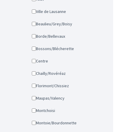
Ville de Lausanne
Beaulieu/Grey/Boisy
Borde/Bellevaux
Bossons/Blécherette
Centre
Chailly/Rovéréaz
Florimont/Chissiez
Maupas/Valency
Montchoisi
Montoie/Bourdonnette