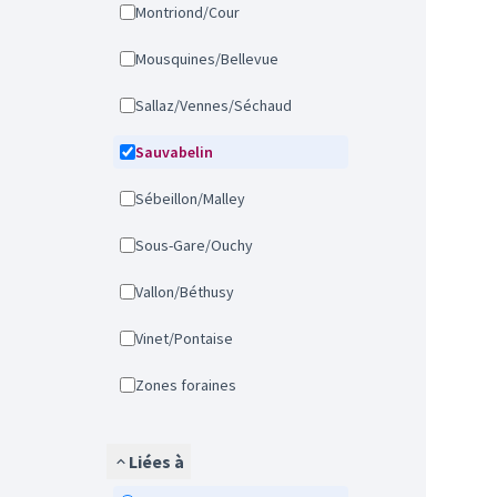
Montriond/Cour
Mousquines/Bellevue
Sallaz/Vennes/Séchaud
Sauvabelin
Sébeillon/Malley
Sous-Gare/Ouchy
Vallon/Béthusy
Vinet/Pontaise
Zones foraines
Liées à