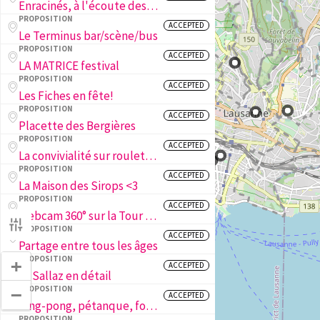
Enracinés, à l'écoute des arbres de la ville
PROPOSITION
ACCEPTED
Le Terminus bar/scène/bus
PROPOSITION
ACCEPTED
LA MATRICE festival
PROPOSITION
ACCEPTED
Les Fiches en fête!
PROPOSITION
ACCEPTED
Placette des Bergières
PROPOSITION
ACCEPTED
La convivialité sur roulettes !
PROPOSITION
ACCEPTED
La Maison des Sirops <3
PROPOSITION
ACCEPTED
Webcam 360° sur la Tour de Sauvabelin
PROPOSITION
ACCEPTED
Partage entre tous les âges
PROPOSITION
+
ACCEPTED
La Sallaz en détail
PROPOSITION
−
ACCEPTED
Ping-pong, pétanque, foot et basket aux Fiches Nord!
PROPOSITION