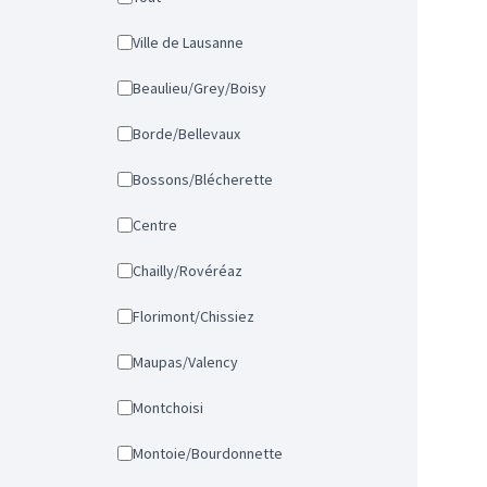
Ville de Lausanne
Beaulieu/Grey/Boisy
Borde/Bellevaux
Bossons/Blécherette
Centre
Chailly/Rovéréaz
Florimont/Chissiez
Maupas/Valency
Montchoisi
Montoie/Bourdonnette