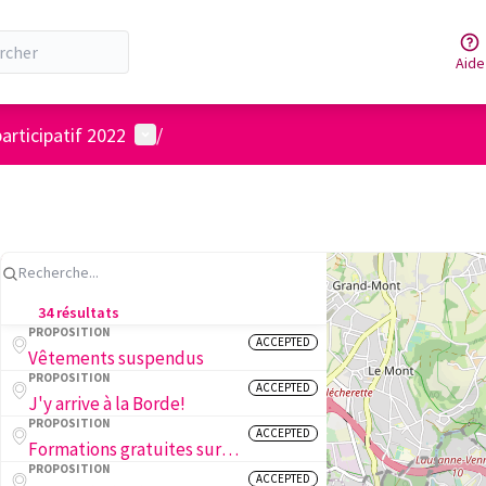
Aide
Menu utilisateur
articipatif 2022
/
34 résultats
PROPOSITION
ACCEPTED
Vêtements suspendus
PROPOSITION
ACCEPTED
J'y arrive à la Borde!
PROPOSITION
ACCEPTED
Formations gratuites sur la biodiversité des insectes en ville
PROPOSITION
ACCEPTED