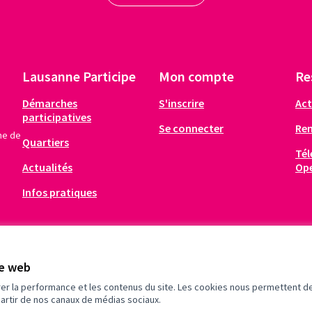
02 Le Terminus/bar/scène/bus
Nombre de votes6496 (5653 papier/843 internet)1. Le projet en deux lignesLe Terminus est un bar/scène mobile éphémère aménagé dans un bus rétro. Occasionnellement, notre bus s'installera le temps d’un week-end dans les différents quartiers de la vill…
RÉALISATION
20 Le 1er marché gratuit lausannois
Nombre de votes9666 (8794 papier/872 internet)1. Le projet en deux lignesVos armoires regorgent d'habits, de livres ou autres objets dont vous n'avez plus l'utilité ? Le marché gratuit est là pour vous ! Venez partager un moment convivial et faire un…
Lausanne Participe
Mon compte
Re
Démarches
S'inscrire
Act
participatives
Se connecter
Re
me de
Quartiers
Tél
Actualités
Op
Infos pratiques
te web
rer la performance et les contenus du site. Les cookies nous permettent de
partir de nos canaux de médias sociaux.