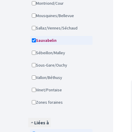
Montriond/Cour
Mousquines/Bellevue
Sallaz/Vennes/Séchaud
Sauvabelin
Sébeillon/Malley
Sous-Gare/Ouchy
Vallon/Béthusy
Vinet/Pontaise
Zones foraines
Liées à