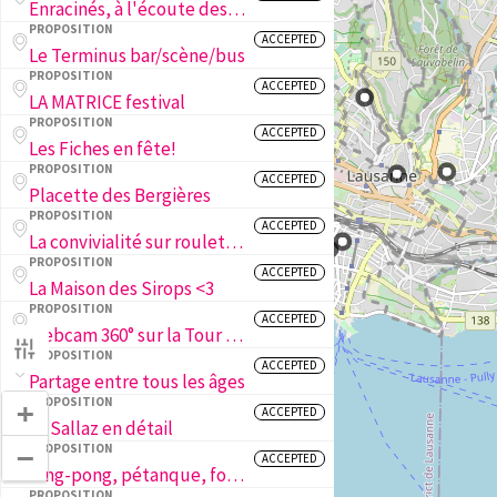
Enracinés, à l'écoute des arbres de la ville
PROPOSITION
ACCEPTED
Le Terminus bar/scène/bus
PROPOSITION
ACCEPTED
LA MATRICE festival
PROPOSITION
ACCEPTED
Les Fiches en fête!
PROPOSITION
ACCEPTED
Placette des Bergières
PROPOSITION
ACCEPTED
La convivialité sur roulettes !
PROPOSITION
ACCEPTED
La Maison des Sirops <3
PROPOSITION
ACCEPTED
Webcam 360° sur la Tour de Sauvabelin
PROPOSITION
ACCEPTED
Partage entre tous les âges
PROPOSITION
+
ACCEPTED
La Sallaz en détail
PROPOSITION
−
ACCEPTED
Ping-pong, pétanque, foot et basket aux Fiches Nord!
PROPOSITION