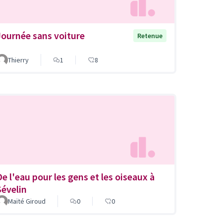
Journée sans voiture
Retenue
Thierry
1
8
De l'eau pour les gens et les oiseaux à
Sévelin
Maïté Giroud
0
0