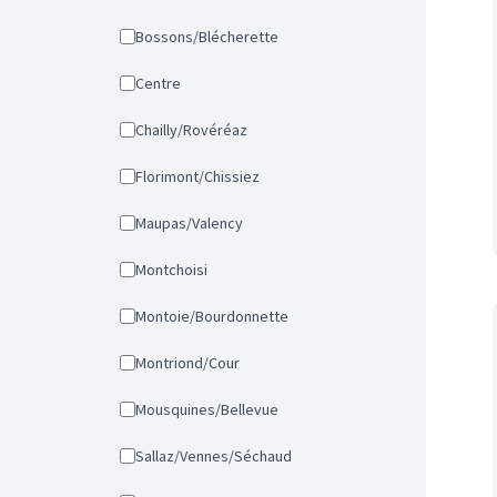
Bossons/Blécherette
Centre
Chailly/Rovéréaz
Florimont/Chissiez
Maupas/Valency
Montchoisi
Montoie/Bourdonnette
Montriond/Cour
Mousquines/Bellevue
Sallaz/Vennes/Séchaud