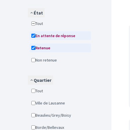
État
Tout
En attente de réponse
Retenue
Non retenue
Quartier
Tout
Ville de Lausanne
Beaulieu/Grey/Boisy
Borde/Bellevaux