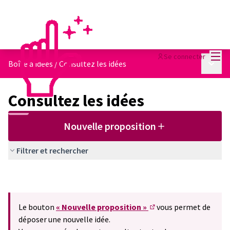
Menu
Se connecter
Menu p
Boîte à idées
/
Consultez les idées
Consultez les idées
Nouvelle proposition
Filtrer et rechercher
Le bouton
« Nouvelle proposition »
vous permet de
(S'ouvre dans un nouve
déposer une nouvelle idée.