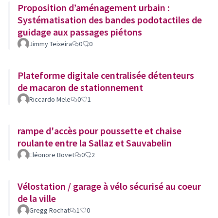
Proposition d’aménagement urbain :
Systématisation des bandes podotactiles de
guidage aux passages piétons
Jimmy Teixeira
0
0
Plateforme digitale centralisée détenteurs
de macaron de stationnement
Riccardo Mele
0
1
rampe d'accès pour poussette et chaise
roulante entre la Sallaz et Sauvabelin
Eléonore Bovet
0
2
Vélostation / garage à vélo sécurisé au coeur
de la ville
Gregg Rochat
1
0