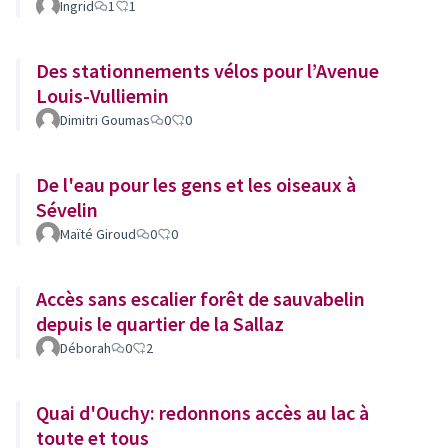
Ingrid
1
1
Des stationnements vélos pour l’Avenue
Louis-Vulliemin
Dimitri Goumas
0
0
De l'eau pour les gens et les oiseaux à
Sévelin
Maïté Giroud
0
0
Accès sans escalier forêt de sauvabelin
depuis le quartier de la Sallaz
Déborah
0
2
Quai d'Ouchy: redonnons accès au lac à
toute et tous