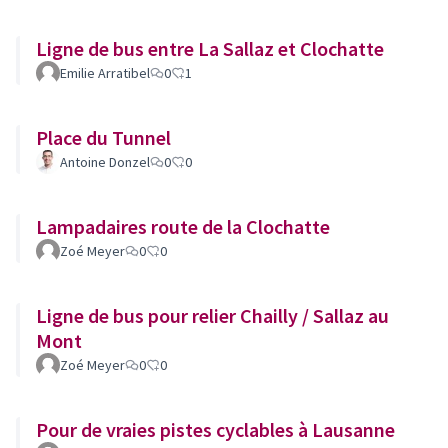
Ligne de bus entre La Sallaz et Clochatte
Emilie Arratibel
0
1
Place du Tunnel
Antoine Donzel
0
0
Lampadaires route de la Clochatte
Zoé Meyer
0
0
Ligne de bus pour relier Chailly / Sallaz au
Mont
Zoé Meyer
0
0
Pour de vraies pistes cyclables à Lausanne