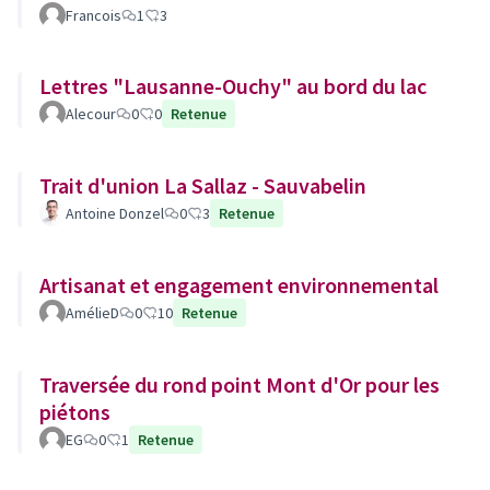
Francois
1
3
Lettres "Lausanne-Ouchy" au bord du lac
Alecour
0
0
Retenue
Trait d'union La Sallaz - Sauvabelin
Antoine Donzel
0
3
Retenue
Artisanat et engagement environnemental
AmélieD
0
10
Retenue
Traversée du rond point Mont d'Or pour les
piétons
EG
0
1
Retenue