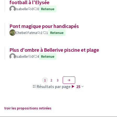
football à l'Elysée
Isabelle
0
0
Retenue
Pont magique pour handicapés
Chebel Fatma
1
1
Retenue
Plus d'ombre à Bellerive piscine et plage
Isabelle
0
4
Retenue
1
2
3
Résultats par page :
25
Voir les propositions retirées