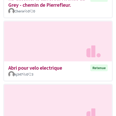
Grey - chemin de Pierrefleur.
Cherix
0
0
Abri pour velo electrique
Retenue
kj347
0
3