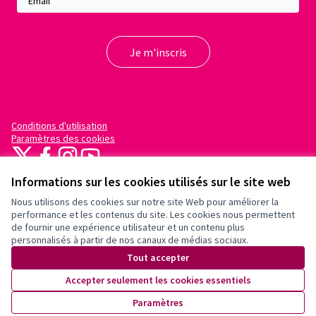
Conditions d'utilisation
Paramètres des cookies
X
Facebook
Instagram
YouTube
(Lien externe)
(Lien externe)
(Lien externe)
(Lien externe)
Informations sur les cookies utilisés sur le site web
Nous utilisons des cookies sur notre site Web pour améliorer la
performance et les contenus du site. Les cookies nous permettent
de fournir une expérience utilisateur et un contenu plus
personnalisés à partir de nos canaux de médias sociaux.
(Lien externe)
Site réalisé grâce au
logiciel libre
Tout accepter
Decidim
.
(Lien externe)
Accepter seulement les cookies essentiels
Un espace démocratique pour vos
Paramètres
communautés