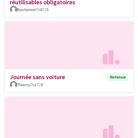
réutilisables obligatoires
Bastienne
0
5
Journée sans voiture
Retenue
Thierry
1
8