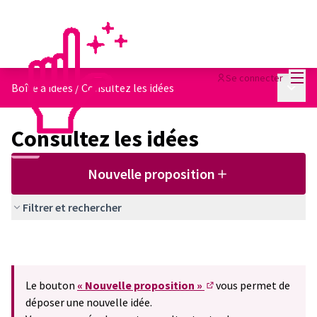
Menu
Se connecter
Menu p
Boîte à idées
/
Consultez les idées
Consultez les idées
Nouvelle proposition
Filtrer et rechercher
Le bouton
« Nouvelle proposition »
vous permet de
(S'ouvre dans un nouve
déposer une nouvelle idée.