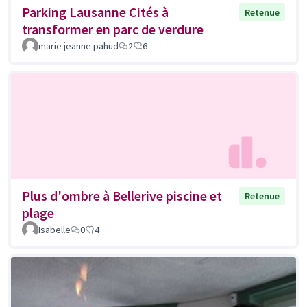
Parking Lausanne Cités à
Retenue
transformer en parc de verdure
marie jeanne pahud
2
6
Plus d'ombre à Bellerive piscine et
Retenue
plage
Isabelle
0
4