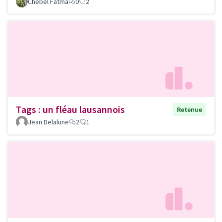
Chebel Fatma
0
2
Tags : un fléau lausannois
Retenue
Jean Delalune
2
1