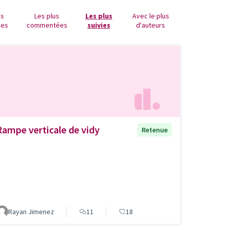
us
Les plus
Les plus
Avec le plus
ues
commentées
suivies
d'auteurs
Rampe verticale de vidy
Retenue
Rayan Jimenez
11
18