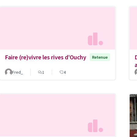
Faire (re)vivre les rives d’Ouchy
Retenue
Fred_
1
4