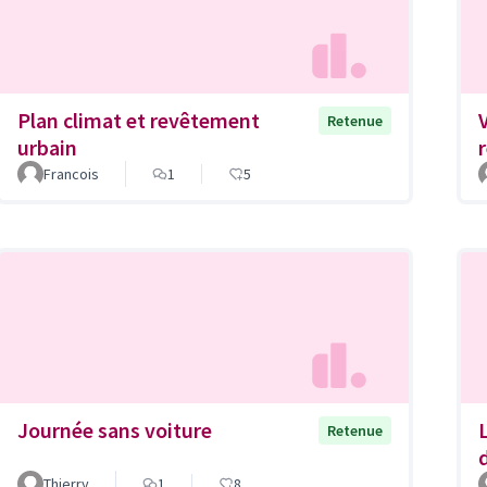
Plan climat et revêtement
Retenue
urbain
Francois
1
5
Journée sans voiture
Retenue
Thierry
1
8