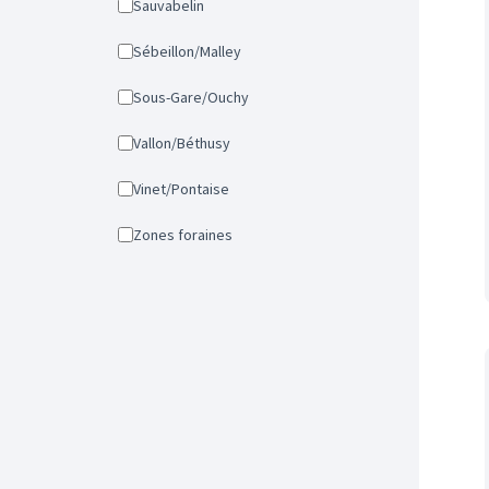
Sauvabelin
Sébeillon/Malley
Sous-Gare/Ouchy
Vallon/Béthusy
Vinet/Pontaise
Zones foraines