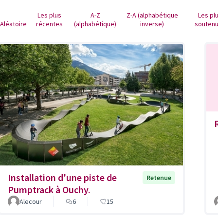
Les plus
A-Z
Z-A (alphabétique
Les pl
Aléatoire
récentes
(alphabétique)
inverse)
souten
Installation d'une piste de
Retenue
Pumptrack à Ouchy.
Alecour
6
15