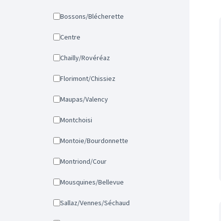
Bossons/Blécherette
Centre
Chailly/Rovéréaz
Florimont/Chissiez
Maupas/Valency
Montchoisi
Montoie/Bourdonnette
Montriond/Cour
Mousquines/Bellevue
Sallaz/Vennes/Séchaud