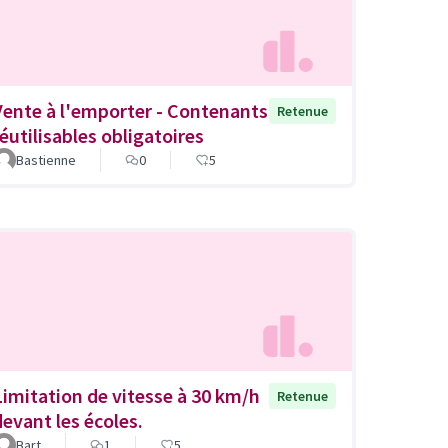
Vente à l'emporter - Contenants
Retenue
réutilisables obligatoires
Bastienne
0
5
Limitation de vitesse à 30 km/h
Retenue
devant les écoles.
Bart
1
5