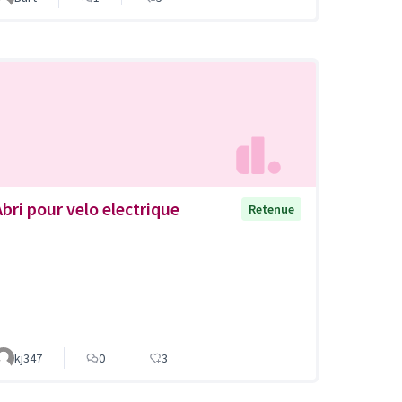
Abri pour velo electrique
Retenue
kj347
0
3