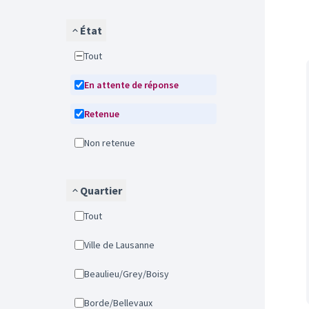
État
Tout
En attente de réponse
Retenue
Non retenue
Quartier
Tout
Ville de Lausanne
Beaulieu/Grey/Boisy
Borde/Bellevaux