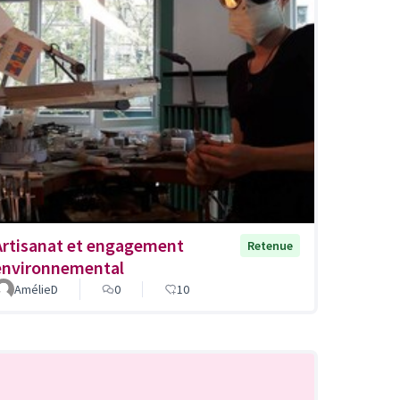
Artisanat et engagement
Retenue
environnemental
AmélieD
0
10