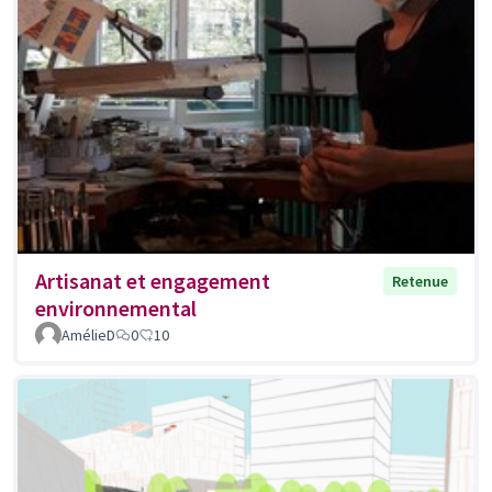
Artisanat et engagement
Retenue
environnemental
AmélieD
0
10