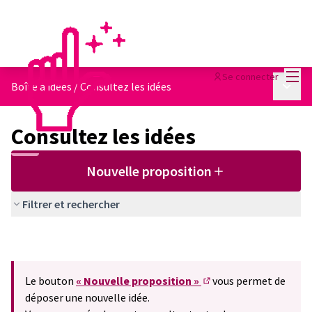
Menu
Se connecter
Menu p
Boîte à idées
/
Consultez les idées
Consultez les idées
Nouvelle proposition
Filtrer et rechercher
Le bouton
« Nouvelle proposition »
vous permet de
(S'ouvre dans un nouve
déposer une nouvelle idée.