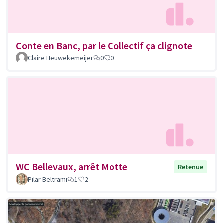
Conte en Banc, par le Collectif ça clignote
Claire Heuwekemeijer
0
0
WC Bellevaux, arrêt Motte
Retenue
Pilar Beltrami
1
2