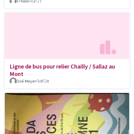
Ti haus
2
7
Ligne de bus pour relier Chailly / Sallaz au
Mont
Zoé Meyer
0
0