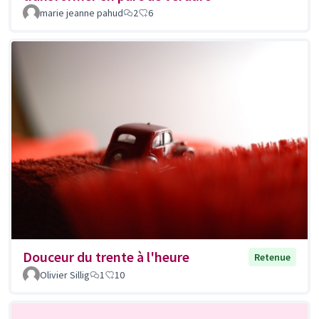
marie jeanne pahud
2
6
Douceur du trente à l'heure
Retenue
Olivier Sillig
1
10