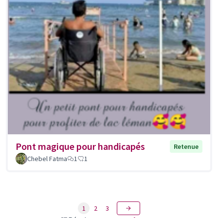
Pont magique pour handicapés
Retenue
Chebel Fatma
1
1
1
2
3