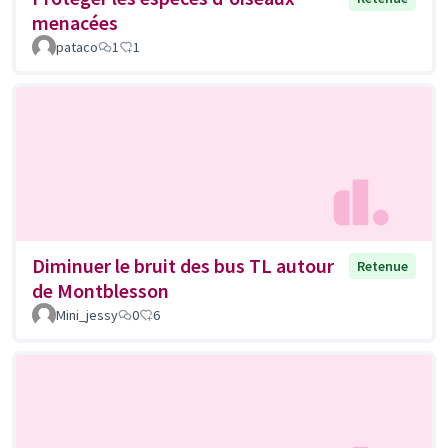
menacées
pataco
1
1
Diminuer le bruit des bus TL autour
Retenue
de Montblesson
Mini_jessy
0
6