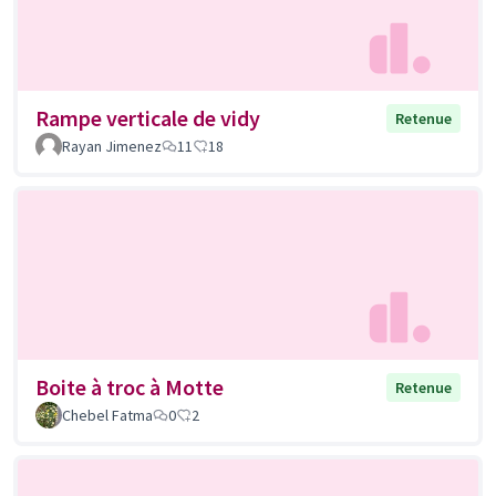
Rampe verticale de vidy
Retenue
Rayan Jimenez
11
18
Boite à troc à Motte
Retenue
Chebel Fatma
0
2