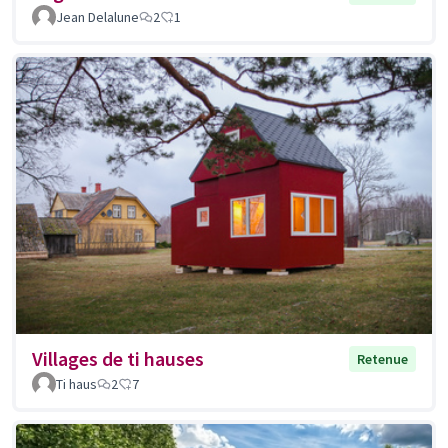
Jean Delalune
2
1
Villages de ti hauses
Retenue
Ti haus
2
7