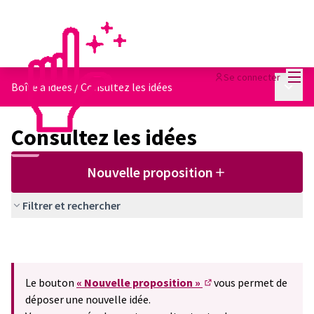
Menu
Se connecter
Menu p
Boîte à idées
/
Consultez les idées
Consultez les idées
Nouvelle proposition
Filtrer et rechercher
Le bouton
« Nouvelle proposition »
vous permet de
(S'ouvre dans un nouve
déposer une nouvelle idée.