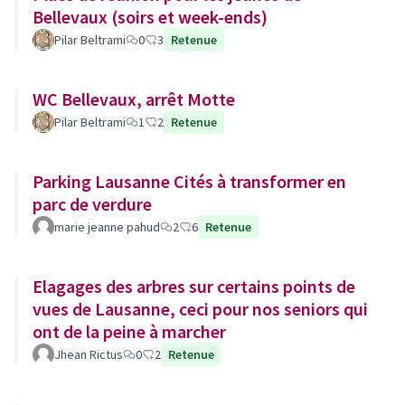
Bellevaux (soirs et week-ends)
Pilar Beltrami
0
3
Retenue
WC Bellevaux, arrêt Motte
Pilar Beltrami
1
2
Retenue
Parking Lausanne Cités à transformer en
parc de verdure
marie jeanne pahud
2
6
Retenue
Elagages des arbres sur certains points de
vues de Lausanne, ceci pour nos seniors qui
ont de la peine à marcher
Jhean Rictus
0
2
Retenue