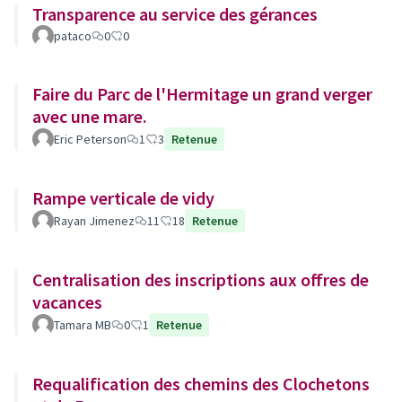
Transparence au service des gérances
pataco
0
0
Faire du Parc de l'Hermitage un grand verger
avec une mare.
Eric Peterson
1
3
Retenue
Rampe verticale de vidy
Rayan Jimenez
11
18
Retenue
Centralisation des inscriptions aux offres de
vacances
Tamara MB
0
1
Retenue
Requalification des chemins des Clochetons