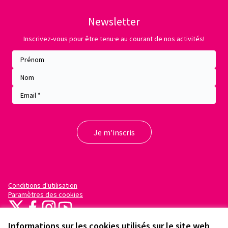
Newsletter
Inscrivez-vous pour être tenu·e au courant de nos activités!
Conditions d'utilisation
Paramètres des cookies
X
Facebook
Instagram
YouTube
(Lien externe)
(Lien externe)
(Lien externe)
(Lien externe)
Informations sur les cookies utilisés sur le site web