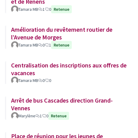
et de Renens
Tamara MB
1
0
Retenue
Amélioration du revêtement routier de
l’Avenue de Morges
Tamara MB
0
1
Retenue
Centralisation des inscriptions aux offres de
vacances
Tamara MB
0
0
Arrêt de bus Cascades direction Grand-
Vennes
Marylène
1
0
Retenue
Place de réunion pour les jeunes de