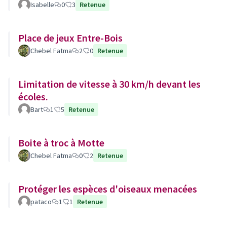
Isabelle
0
3
Retenue
Place de jeux Entre-Bois
Chebel Fatma
2
0
Retenue
Limitation de vitesse à 30 km/h devant les
écoles.
Bart
1
5
Retenue
Boite à troc à Motte
Chebel Fatma
0
2
Retenue
Protéger les espèces d'oiseaux menacées
pataco
1
1
Retenue