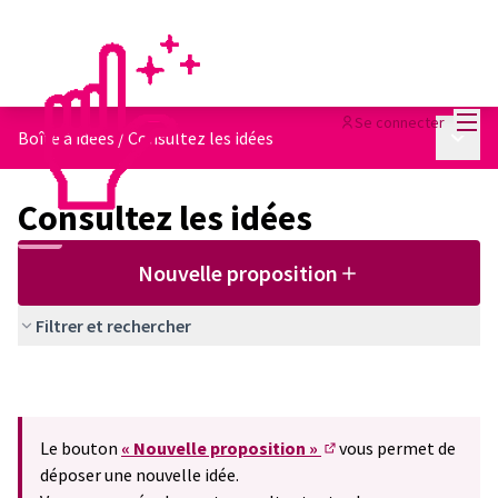
Menu
Se connecter
Menu p
Boîte à idées
/
Consultez les idées
Consultez les idées
Nouvelle proposition
Filtrer et rechercher
Le bouton
« Nouvelle proposition »
vous permet de
(S'ouvre dans un nouve
déposer une nouvelle idée.