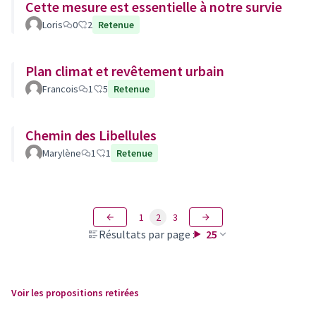
Cette mesure est essentielle à notre survie
Loris
0
2
Retenue
Plan climat et revêtement urbain
Francois
1
5
Retenue
Chemin des Libellules
Marylène
1
1
Retenue
1
2
3
Résultats par page :
25
Voir les propositions retirées