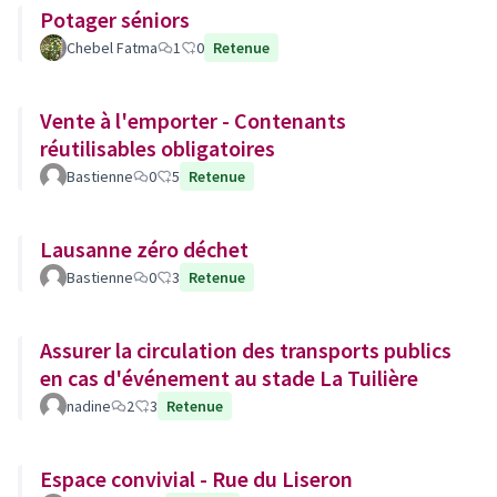
Potager séniors
Chebel Fatma
1
0
Retenue
Vente à l'emporter - Contenants
réutilisables obligatoires
Bastienne
0
5
Retenue
Lausanne zéro déchet
Bastienne
0
3
Retenue
Assurer la circulation des transports publics
en cas d'événement au stade La Tuilière
nadine
2
3
Retenue
Espace convivial - Rue du Liseron