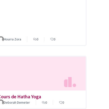
Hourra Zora
0
0
Cours de Hatha Yoga
t de quartier du Bois-Gentil, plaines du loup
Deborah Demeter
0
0