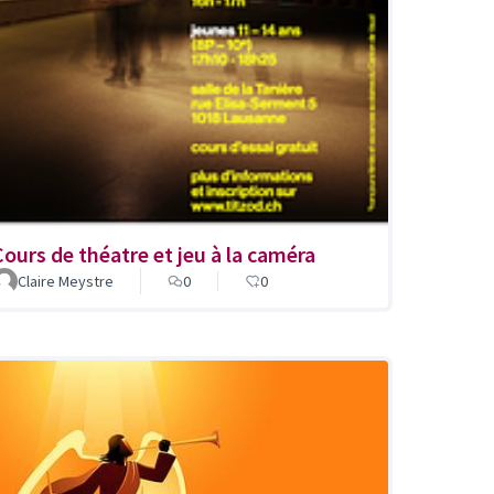
Cours de théatre et jeu à la caméra
t de quartier du Bois-Gentil, plaines du loup
Claire Meystre
0
0