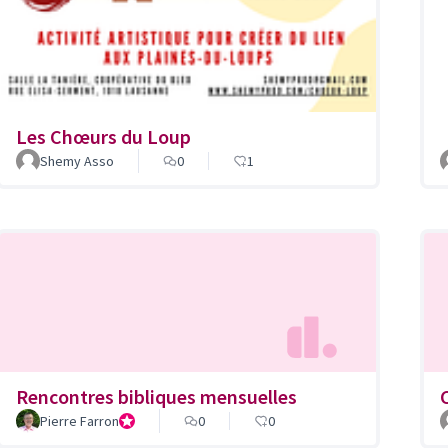
Les Chœurs du Loup
Shemy Asso
0
1
Rencontres bibliques mensuelles
Pierre Farron
Président de la Fondation pour un Centre oecuménique e
0
0