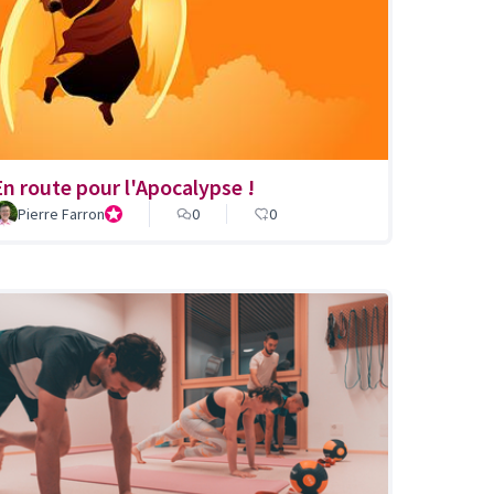
En route pour l'Apocalypse !
t de quartier du Bois-Gentil, plaines du loup
Pierre Farron
Président de la Fondation pour un Centre oecuménique et de
0
0