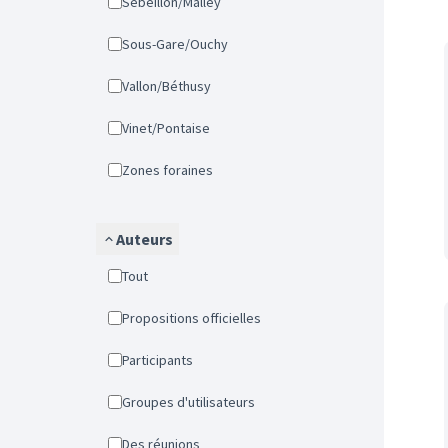
Sébeillon/Malley
Sous-Gare/Ouchy
Vallon/Béthusy
Vinet/Pontaise
Zones foraines
Auteurs
Tout
Propositions officielles
Participants
Groupes d'utilisateurs
Des réunions