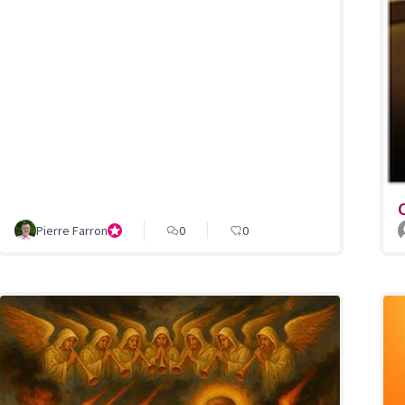
Pierre Farron
Président de la Fondation pour un Centre oecuménique e
0
0