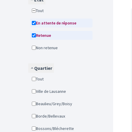
Tout
En attente de réponse
Retenue
Non retenue
Quartier
Tout
Ville de Lausanne
Beaulieu/Grey/Boisy
Borde/Bellevaux
Bossons/Blécherette