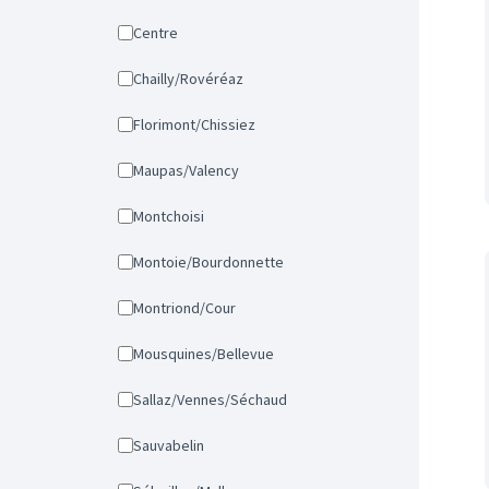
Centre
Chailly/Rovéréaz
Florimont/Chissiez
Maupas/Valency
Montchoisi
Montoie/Bourdonnette
Montriond/Cour
Mousquines/Bellevue
Sallaz/Vennes/Séchaud
Sauvabelin