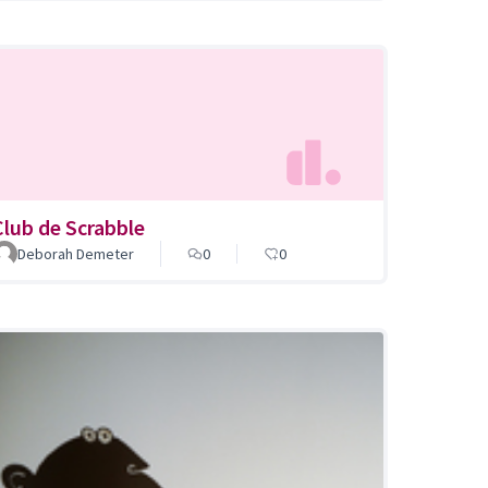
Club de Scrabble
Deborah Demeter
0
0