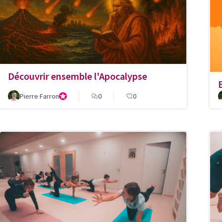
Découvrir ensemble l'Apocalypse
Pierre Farron
Président de la Fondation pour un Centre oecuménique e
0
0